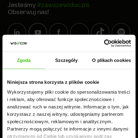
Jesteśmy
#zawszewidoczni.
Obserwuj nas!
KOMPLEKS BIUROWY
Zgoda
Szczegóły
O plikach cookies
WIDOCZNI
60-189 Poznań
ul. Złotowska 41
Niniejsza strona korzysta z plików cookie
tel.:
61 224 83 26
Wykorzystujemy pliki cookie do spersonalizowania treści
i reklam, aby oferować funkcje społecznościowe i
analizować ruch w naszej witrynie. Informacje o tym, jak
Czynne: 8.00-16.00
korzystasz z naszej witryny, udostępniamy partnerom
społecznościowym, reklamowym i analitycznym.
Partnerzy mogą połączyć te informacje z innymi danymi
otrzymanymi od Ciebie lub uzyskanymi podczas