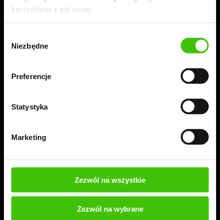
korzystania z ich usług.
Wybór
Niezbędne
zgody
Preferencje
Statystyka
Marketing
Zamów 100% bezpłatny audyt + ebook
Przeprowadzimy bezpłatny audyt Twojej strony lub
sklepu, a Ty dowiesz się, co warto wdrożyć, aby
Zezwól na wszystkie
skutecznie rozwijać swoją firmę.
Zezwól na wybrane
ZAMÓW BEZPŁATNY AUDYT