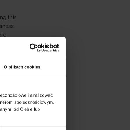
ng this
siness.
are
re.
O plikach cookies
ive an
ołecznościowe i analizować
artnerom społecznościowym,
anymi od Ciebie lub
i Widoczni oraz