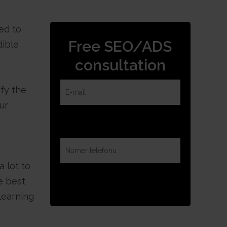
ed to
Free SEO/ADS
dible
consultation
ify the
ur
 lot to
e best
learning