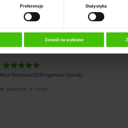
a Akademii Widoczni. Od ponad 9 lat związana z branż
Preferencje
Statystyka
izuje się w prowadzeniu komunikacji w mediach spo
i treści oraz kontaktach z mediami branżowymi. W p
czenie dziennikarskie i copywriterskie, tworząc kom
aną zarówno do użytkowników, jak i wymagań alg
Zezwól na wybrane
Z
e Most Reviewed SEM Agencies Globally
00
based on
1
votes