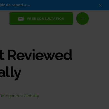
×
jdź do raportu
FREE CONSULTATION
st Reviewed
lly
EM Agencies Globally