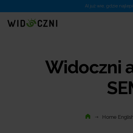
AI już wie, gdzie najle
Widoczni a
SE
Home Englis