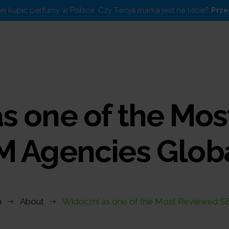
piej kupić perfumy w Polsce. Czy Twoja marka jest na liście?
Prze
s one of the Mo
M Agencies Globa
h
About
Widoczni as one of the Most Reviewed S