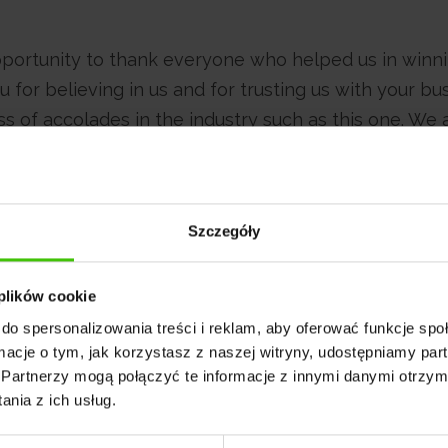
pportunity to thank everyone who helped us in winni
 for believing in us and for trusting us with your bu
s of accolades in the industry such as this one. We 
wait to see more projects with all of you in the futu
Szczegóły
on
on the visibility of your store or website and rece
 plików cookie
do spersonalizowania treści i reklam, aby oferować funkcje sp
ormacje o tym, jak korzystasz z naszej witryny, udostępniamy p
nna Nowak
Partnerzy mogą połączyć te informacje z innymi danymi otrzym
nia z ich usług.
 specjalistka ds. marketingu internetowego w agencj