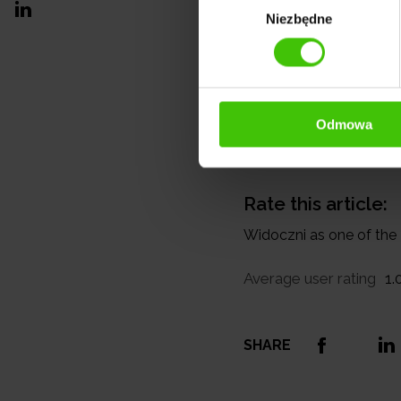
trenerk
Niezbędne
zgody
specjal
promocj
doświad
dopasow
Odmowa
Rate this article:
Widoczni as one of th
Average user rating
1.
SHARE