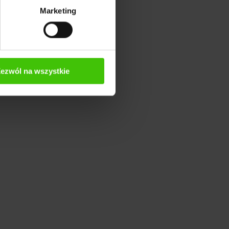
ą digital,
Marketing
łecznościowych,
racy łączy
unikację
orytmów.
ezwól na wszystkie