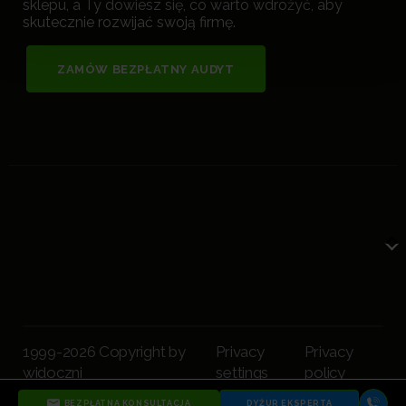
sklepu, a Ty dowiesz się, co warto wdrożyć, aby
skutecznie rozwijać swoją firmę.
ZAMÓW BEZPŁATNY AUDYT
1999-2026 Copyright by
Privacy
Privacy
widoczni
settings
policy
BEZPŁATNA KONSULTACJA
DYŻUR EKSPERTA