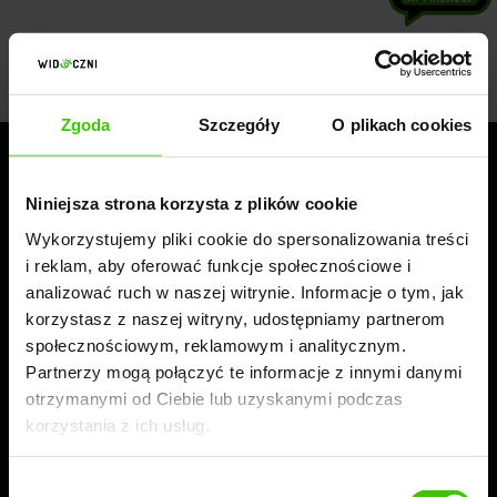
Zgoda
Szczegóły
O plikach cookies
Niniejsza strona korzysta z plików cookie
Do you need quick information?
Wykorzystujemy pliki cookie do spersonalizowania treści
i reklam, aby oferować funkcje społecznościowe i
analizować ruch w naszej witrynie. Informacje o tym, jak
SEND MESSAGE
korzystasz z naszej witryny, udostępniamy partnerom
społecznościowym, reklamowym i analitycznym.
Partnerzy mogą połączyć te informacje z innymi danymi
We are
#zawszewidoczni.
otrzymanymi od Ciebie lub uzyskanymi podczas
Follow us!
korzystania z ich usług.
Wybór