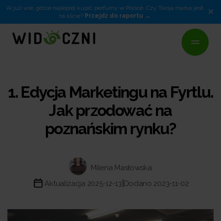
AI już wie, gdzie najlepiej kupić perfumy w Polsce. Czy Twoja marka jest
×
na liście?
Przejdź do raportu
1. Edycja Marketingu na Fyrtlu.
Jak przodować na
poznańskim rynku?
Milena Masłowska
|
Aktualizacja 2025-12-13
Dodano 2023-11-02