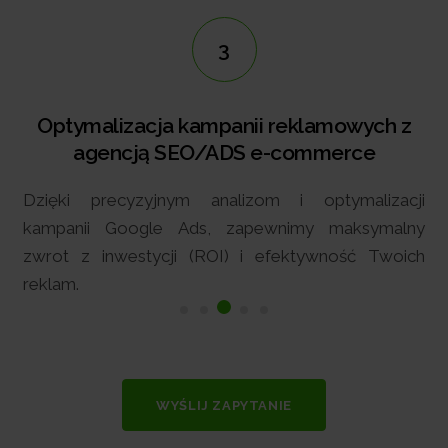
3
Optymalizacja kampanii reklamowych z
W
agencją SEO/ADS e-commerce
Ni
ięki precyzyjnym analizom i optymalizacji
e-
ampanii Google Ads, zapewnimy maksymalny
kw
rot z inwestycji (ROI) i efektywność Twoich
za
klam.
bi
WYŚLIJ ZAPYTANIE