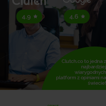
4.9
4.6
Clutch.co to jedna z
najbardziej
wiarygodnych
platform z opiniami na
świecie!
OPINIE