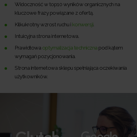
Widoczność w top10 wyników organicznych na
kluczowe frazy powiązane z ofertą.
Kilkukrotny wzrost ruchu i
konwersji
.
Intuicyjna strona internetowa.
Prawidłowa
optymalizacja techniczna
pod kątem
wymagań pozycjonowania.
Strona internetowa sklepu spełniająca oczekiwania
użytkowników.