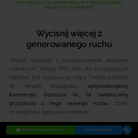
OPTYMALIZACJA KONWERSJI W STRATEGICZNEJ
AGENCJI E-COMMERCE
Wyciśnij więcej z
generowanego ruchu
Chcesz wycisnąć z pozycjonowania absolutne
maksimum? Usługa PRO SXO dla wymagających
klientów jest skrojona na miarę Twoich potrzeb!
W ramach współpracy
optymalizujemy
konwersje. Oznacza to, że zwiększamy
przychody z tego samego ruchu.
Dzięki
strategicznej agencji ecommerce:
BEZPŁATNA KONSULTACJA
DYŻUR EKSPERTA
przyspieszysz przychody i zwiększysz liczbę