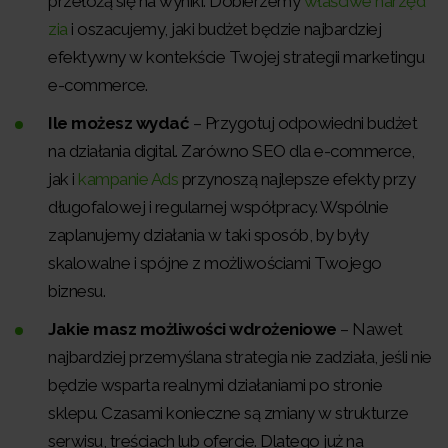
przełożą się na wyniki. Dobierzemy
właściwe narzęd
zia
i oszacujemy, jaki budżet będzie najbardziej
efektywny w kontekście Twojej strategii marketingu
e-commerce.
Ile możesz wydać
– Przygotuj odpowiedni budżet
na działania digital. Zarówno SEO dla e-commerce,
jak i
kampanie Ads
przynoszą najlepsze efekty przy
długofalowej i regularnej współpracy. Wspólnie
zaplanujemy działania w taki sposób, by były
skalowalne i spójne z możliwościami Twojego
biznesu.
Jakie masz możliwości wdrożeniowe
– Nawet
najbardziej przemyślana strategia nie zadziała, jeśli nie
będzie wsparta realnymi działaniami po stronie
sklepu. Czasami konieczne są zmiany w strukturze
serwisu, treściach lub ofercie. Dlatego już na