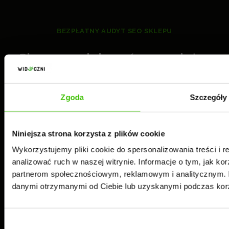
BEZPŁATNY AUDYT SEO SKLEPU
Chcesz zwiększyć sprzedaż w
sklepie internetowym?
Zgoda
Szczegóły
Postaw na skuteczne SEO e-
commerce!
Niniejsza strona korzysta z plików cookie
Wykorzystujemy pliki cookie do spersonalizowania treści i 
Wypełnij formularz i odbierz bezpłatny audyt
analizować ruch w naszej witrynie. Informacje o tym, jak ko
widoczności Twojego sklepu w Google.
partnerom społecznościowym, reklamowym i analitycznym. P
Pokażemy Ci, dlaczego dziś tracisz szansę na
danymi otrzymanymi od Ciebie lub uzyskanymi podczas korzy
pozyskanie klienta i jak to zmienić.
Wybór