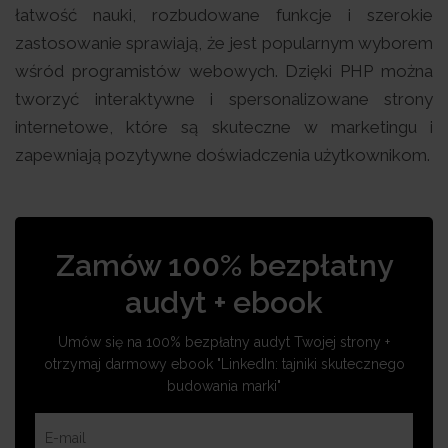
łatwość nauki, rozbudowane funkcje i szerokie
zastosowanie sprawiają, że jest popularnym wyborem
wśród programistów webowych. Dzięki PHP można
tworzyć interaktywne i spersonalizowane strony
internetowe, które są skuteczne w marketingu i
zapewniają pozytywne doświadczenia użytkownikom.
Zamów 100% bezpłatny
audyt + ebook
Umów się na 100% bezpłatny audyt Twojej strony +
otrzymaj darmowy ebook "LinkedIn: tajniki skutecznego
budowania marki"