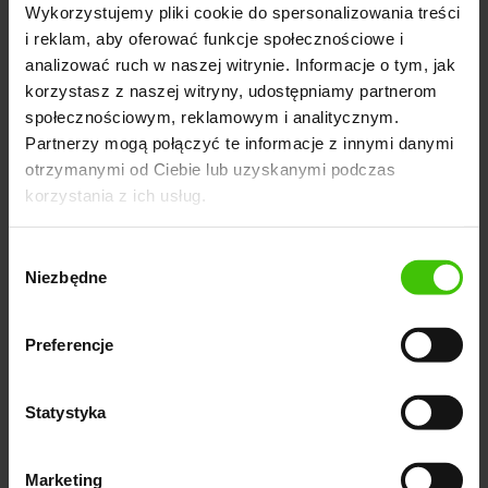
Wykorzystujemy pliki cookie do spersonalizowania treści
Szybkość działania
- PHP jest znany ze swojej
i reklam, aby oferować funkcje społecznościowe i
efektywności i szybkości działania. Dzięki swojej
analizować ruch w naszej witrynie. Informacje o tym, jak
architekturze i optymalizacjom wewnętrznym, jest w
korzystasz z naszej witryny, udostępniamy partnerom
stanie efektywnie przetwarzać żądania i generować
społecznościowym, reklamowym i analitycznym.
odpowiedzi dla użytkowników. Dodatkowo, istnieje
Partnerzy mogą połączyć te informacje z innymi danymi
wiele technik optymalizacyjnych, które można
otrzymanymi od Ciebie lub uzyskanymi podczas
korzystania z ich usług.
zastosować w PHP, aby zwiększyć wydajność
aplikacji.
Wybór
Duża społeczność
- PHP posiada jedną z
Niezbędne
zgody
największych społeczności programistów na świecie.
To oznacza, że zawsze można znaleźć wsparcie,
Preferencje
rozwiązania problemów i gotowe rozszerzenia.
Istnieje wiele forów, grup dyskusyjnych i serwisów
Statystyka
społecznościowych, gdzie programiści PHP mogą
wymieniać się doświadczeniem i udzielać sobie
Marketing
pomocy.