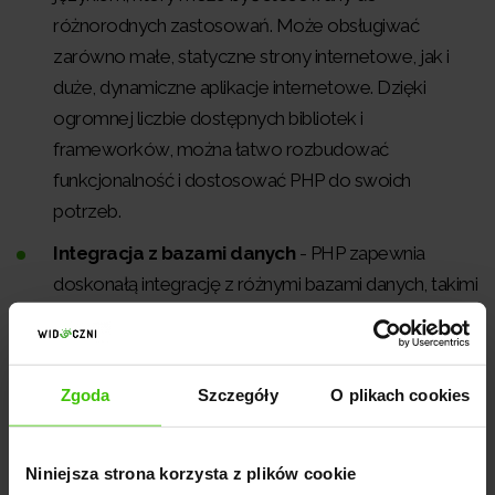
różnorodnych zastosowań. Może obsługiwać
zarówno małe, statyczne strony internetowe, jak i
duże, dynamiczne aplikacje internetowe. Dzięki
ogromnej liczbie dostępnych bibliotek i
frameworków, można łatwo rozbudować
funkcjonalność i dostosować PHP do swoich
potrzeb.
Integracja z bazami danych
- PHP zapewnia
doskonałą integrację z różnymi bazami danych, takimi
jak MySQL, PostgreSQL, SQLite czy Oracle. To
umożliwia tworzenie dynamicznych stron
internetowych, które mogą pobierać, modyfikować i
Zgoda
Szczegóły
O plikach cookies
przechowywać dane w bazach danych. PHP oferuje
także wygodne narzędzia do wykonywania zapytań
SQL.
Niniejsza strona korzysta z plików cookie