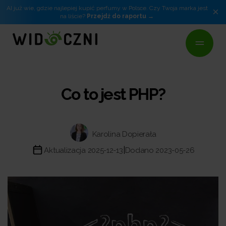
AI już wie, gdzie najlepiej kupić perfumy w Polsce. Czy Twoja marka jest
×
na liście?
Przejdź do raportu
Co to jest PHP?
Karolina Dopierała
|
Aktualizacja 2025-12-13
Dodano 2023-05-26