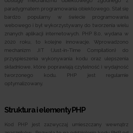
obsługę mechanizmu obiektowego zgodnego z
paradygmatem programowania obiektowego. Stał się
bardzo popularny w świecie programowania
webowego i był wykorzystywany do tworzenia wielu
znanych aplikacji internetowych. PHP 8.0, wydana w
2020 roku, to kolejne innowacje. Wprowadzono
mechanizm JIT (Just-in-Time Compilation) do
przyspieszenia wykonywania kodu oraz ulepszenia
składniowe, które poprawiają czytelność i wydajność
tworzonego kodu. PHP jest regularnie
optymalizowany.
Struktura i elementy PHP
Kod PHP jest zazwyczaj umieszczany wewnątrz
znaczników
. Pozwala to na oddzielenie kodu PHP od