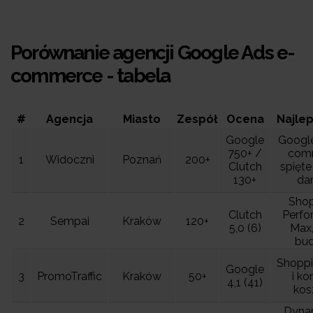
Porównanie agencji Google Ads e-
commerce - tabela
#
Agencja
Miasto
Zespół
Ocena
Najlep
Google
Google
750+ /
com
1
Widoczni
Poznań
200+
Clutch
spięte
130+
da
Shop
Clutch
Perfo
2
Sempai
Kraków
120+
5,0 (6)
Max,
bud
Shopp
Google
3
PromoTraffic
Kraków
50+
i ko
4,1 (41)
kos
Dyna