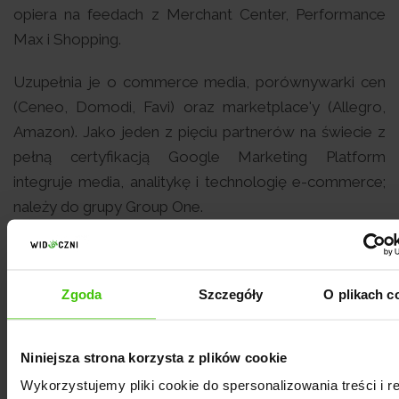
opiera na feedach z Merchant Center, Performance
Max i Shopping.
Uzupełnia je o commerce media, porównywarki cen
(Ceneo, Domodi, Favi) oraz marketplace'y (Allegro,
Amazon). Jako jeden z pięciu partnerów na świecie z
pełną certyfikacją Google Marketing Platform
integruje media, analitykę i technologię e-commerce;
należy do grupy Group One.
Źródła:
salestube.tech
,
O nas
Zgoda
Szczegóły
O plikach c
Bluerank
Niniejsza strona korzysta z plików cookie
Łódź · od 2005 · 120 osób · Clutch 4,9 (10) · wycena
indywidualna
Wykorzystujemy pliki cookie do spersonalizowania treści i r