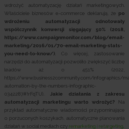
wdrożyć automatyzację działań marketingowych.
Właściciele biznesów e-commerce deklarują, że
po
wdrożeniu automatyzacji odnotowały
współczynnik konwersji sięgający 50% (2018,
https://www.campaignmonitor.com/blog/email-
marketing/2016/01/70-email-marketing-stats-
you-need-to-know/)
. Co więcej, zastosowanie
narzędzi do automatyzacji pozwoliło zwiększyć liczbę
leadów aż o 451% (2022,
https://www.business2community.com/infographics/ma
automation-by-the-numbers-infographic-
0342287#!rFqTU).
Jakie działania z zakresu
automatyzacji marketingu warto wdrożyć?
Na
przykład automatyczne wiadomości przypominające
o porzuconych koszykach, automatyczne planowania
działań w social mediach czy
remarketing i retargeting
.