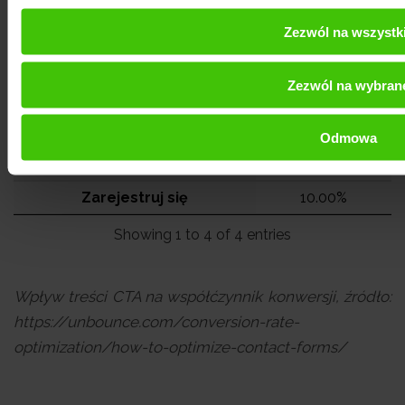
Zezwól na wszystk
Treść CTA a współczynnik konwersji
Treść CTA
Poziom kownersji
Zezwól na wybran
Kliknij tutaj
30.00%
Pobierz
15.00%
Odmowa
Prześij
25.00%
Zarejestruj się
10.00%
Showing 1 to 4 of 4 entries
Wpływ treści CTA na współćzynnik konwersji, źródło:
https://unbounce.com/conversion-rate-
optimization/how-to-optimize-contact-forms/