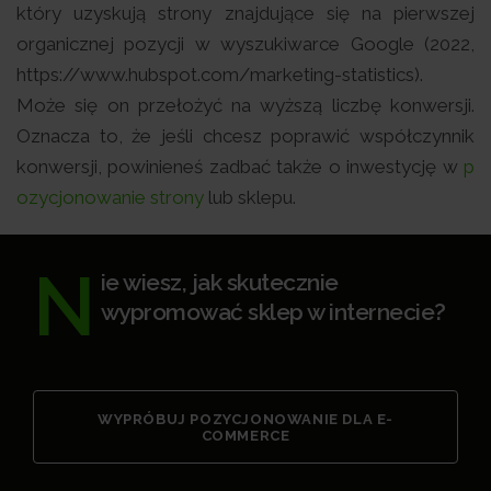
który uzyskują strony znajdujące się na pierwszej
organicznej pozycji w wyszukiwarce Google (2022,
https://www.hubspot.com/marketing-statistics).
Może się on przełożyć na wyższą liczbę konwersji.
Oznacza to, że jeśli chcesz poprawić współczynnik
konwersji, powinieneś zadbać także o inwestycję w
p
ozycjonowanie strony
lub sklepu.
N
ie wiesz, jak skutecznie
wypromować sklep w internecie?
WYPRÓBUJ POZYCJONOWANIE DLA E-
COMMERCE