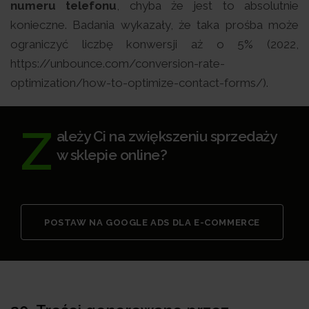
numeru telefonu
, chyba że jest to absolutnie
konieczne. Badania wykazały, że taka prośba może
ograniczyć liczbę konwersji aż o 5% (2022,
https://unbounce.com/conversion-rate-
optimization/how-to-optimize-contact-forms/).
Z
ależy Ci na zwiększeniu sprzedaży
w sklepie online?
POSTAW NA GOOGLE ADS DLA E-COMMERCE