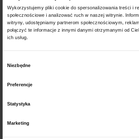
Wykorzystujemy pliki cookie do spersonalizowania treści i r
Badania wykazały, że nawet treść CTA może mieć
społecznościowe i analizować ruch w naszej witrynie. Inform
wpływ na liczbę kliknięć i konwersji. Najsktueczniejsza
witryny, udostępniamy partnerom społecznościowym, rekla
treść CTA to Kliknij tutaj - klika w nią 20%
połączyć te informacje z innymi danymi otrzymanymi od Cie
ich usług.
użytkowników (2022,
https://unbounce.com/conversion-rate-
optimization/how-to-optimize-contact-forms/). Co
Wybór
więcej, dobrze skonstruowana treść CTA w postaci
Niezbędne
zgody
tekstu, a nie przycisku jest skuteczniejszy o 121%.
(2022, https://blog.hubspot.com/marketing/blog-
Preferencje
anchor-text-call-to-action-study).
Statystyka
Marketing
Search: