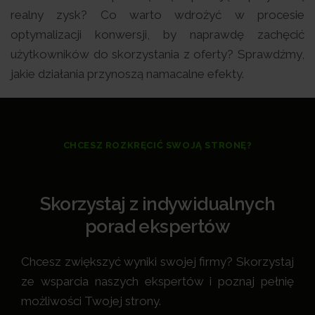
realny zysk? Co warto wdrożyć w procesie
optymalizacji konwersji, by naprawdę zachęcić
użytkowników do skorzystania z oferty? Sprawdźmy,
jakie działania przynoszą namacalne efekty.
CHCESZ ROZKRĘCIĆ SWOJĄ STRONĘ?
Skorzystaj z indywidualnych
porad ekspertów
Chcesz zwiększyć wyniki swojej firmy? Skorzystaj
ze wsparcia naszych ekspertów i poznaj pełnię
możliwości Twojej strony.