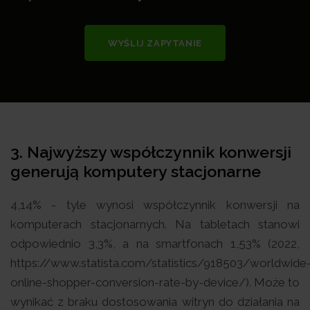
WYŚLIJ ZAPYTANIE
3. Najwyższy współczynnik konwersji
generują komputery stacjonarne
4,14% - tyle wynosi współczynnik konwersji na
komputerach stacjonarnych. Na tabletach stanowi
odpowiednio 3,3%, a na smartfonach 1,53% (2022,
https://www.statista.com/statistics/918503/worldwide
online-shopper-conversion-rate-by-device/). Może to
wynikać z braku dostosowania witryn do działania na