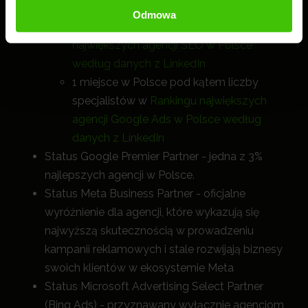
1 miejsce w Polsce pod kątem liczby
Odmowa
specjalistów SEO w
Rankingu
największych agencji SEO w Polsce
według danych z LinkedIn
1 miejsce w Polsce pod kątem liczby
specjalistów w
Rankingu największych
agencji Google Ads w Polsce według
danych z LinkedIn
Status Google Premier Partner - jedna z 3%
najlepszych agencji w Polsce.
Status Meta Business Partner - oficjalne
wyróżnienie dla agencji, które wykazują się
najwyższą skutecznością w prowadzeniu
kampanii reklamowych i stale rozwijają biznesy
swoich klientów w ekosystemie Meta
Status Microsoft Advertising Select Partner
(Bing Ads) - przyznawany wyłącznie agencjom,