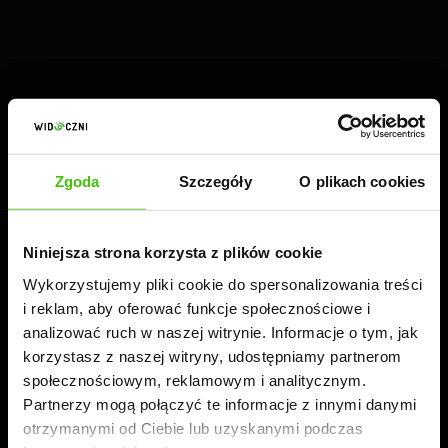
Pozycjonowanie
Zgoda
Szczegóły
O plikach cookies
Kampanie Reklamowe
Niniejsza strona korzysta z plików cookie
Wykorzystujemy pliki cookie do spersonalizowania treści
O nas
i reklam, aby oferować funkcje społecznościowe i
analizować ruch w naszej witrynie. Informacje o tym, jak
korzystasz z naszej witryny, udostępniamy partnerom
Skontaktuj się z nami
społecznościowym, reklamowym i analitycznym.
Partnerzy mogą połączyć te informacje z innymi danymi
otrzymanymi od Ciebie lub uzyskanymi podczas