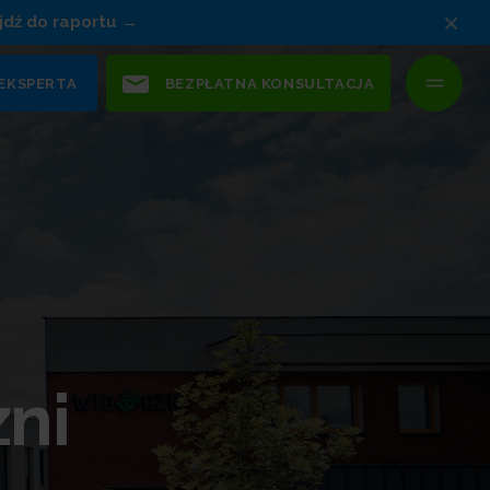
×
jdź do raportu
 EKSPERTA
BEZPŁATNA KONSULTACJA
ni