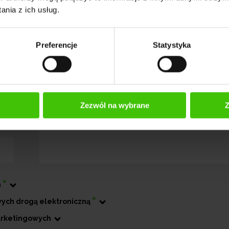
acje, zero presji – po prostu wsparcie, jaki
nia z ich usług.
Preferencje
Statystyka
Zezwól na wybrane
Z
*
h
*
ych drogą elektroniczną
arketingowych