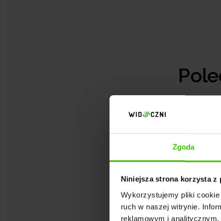
Pole
Zgoda
Masz pytania? Wype
Niniejsza strona korzysta z
Wykorzystujemy pliki cookie 
Doradzimy najlep
ruch w naszej witrynie. Inf
reklamowym i analitycznym. 