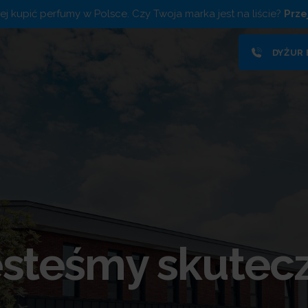
piej kupić perfumy w Polsce. Czy Twoja marka jest na liście?
Prze
DYŻUR
esteśmy skutecz