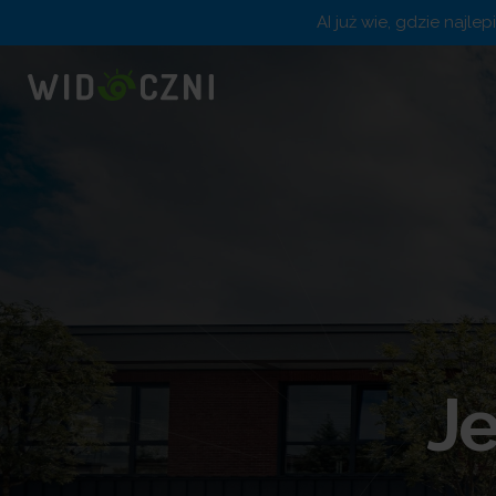
AI już wie, gdzie najle
J