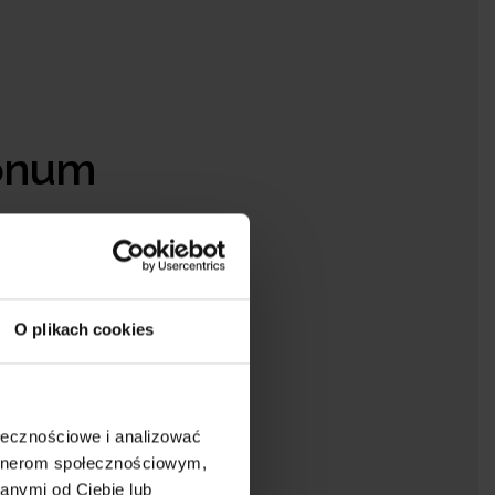
tonum
?
O plikach cookies
ciągu max 2 godzin.
ołecznościowe i analizować
woje wątpliwości.
artnerom społecznościowym,
anymi od Ciebie lub