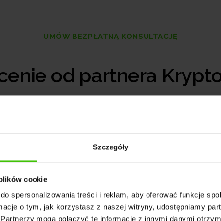
UMÓW BEZPŁATNĄ KONSULTACJĘ
cenie od partnera Kryp
Jak możemy Tobie pomóc
Szczegóły
łnij formularz, a skontaktujemy się z Tobą
w 
 plików cookie
do spersonalizowania treści i reklam, aby oferować funkcje sp
sze rozwiązanie i odpowiemy na wszystkie T
ormacje o tym, jak korzystasz z naszej witryny, udostępniamy p
Partnerzy mogą połączyć te informacje z innymi danymi otrzym