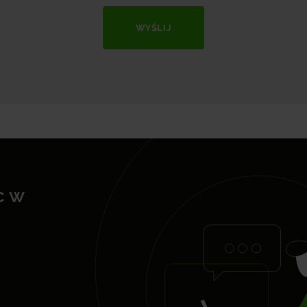
WYŚLIJ
c w