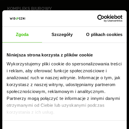
KOMPLEKS BIUROWY
WIDOCZNI
60-189 Poznań
ul. Złotowska 41
Zgoda
Szczegóły
O plikach cookies
tel.:
61 224 83 26
Niniejsza strona korzysta z plików cookie
Czynne: 8.00-16.00
Wykorzystujemy pliki cookie do spersonalizowania treści
i reklam, aby oferować funkcje społecznościowe i
analizować ruch w naszej witrynie. Informacje o tym, jak
korzystasz z naszej witryny, udostępniamy partnerom
społecznościowym, reklamowym i analitycznym.
Partnerzy mogą połączyć te informacje z innymi danymi
otrzymanymi od Ciebie lub uzyskanymi podczas
korzystania z ich usług.
Wybór