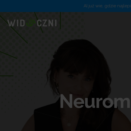
AI już wie, gdzie najle
Neuroma