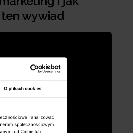
marketing i jak
j ten wywiad
O plikach cookies
ołecznościowe i analizować
artnerom społecznościowym,
anymi od Ciebie lub