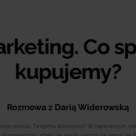
keting. Co sp
kupujemy?
Rozmowa z Darią Widerowską
g może pomóc Twojemu biznesowi? W najnowszym odci
omarketingu, dzieli się swoją wiedzą na temat tej fas