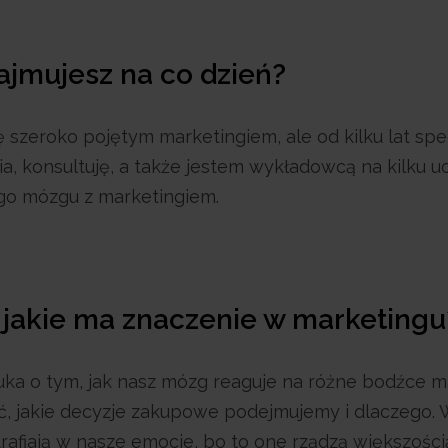
zajmujesz na co dzień?
 szeroko pojętym marketingiem, ale od kilku lat spec
a, konsultuję, a także jestem wykładowcą na kilku u
ego mózgu z marketingiem.
i jakie ma znaczenie w marketingu
ka o tym, jak nasz mózg reaguje na różne bodźce m
eć, jakie decyzje zakupowe podejmujemy i dlaczego.
rafiają w nasze emocje, bo to one rządzą większości