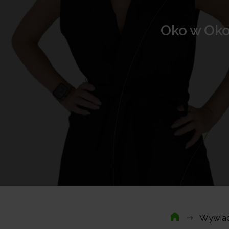
Oko w Oko
Wywiad