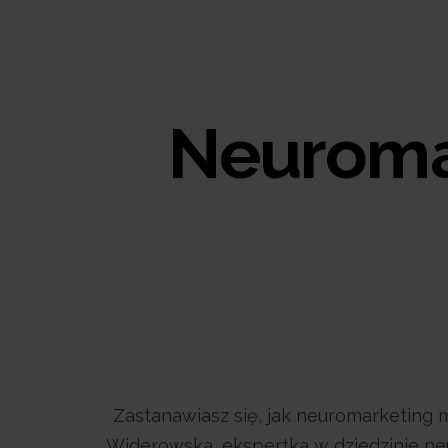
Neuromar
Zastanawiasz się, jak neuromarketin
Widerowska, ekspertka w dziedzinie neur