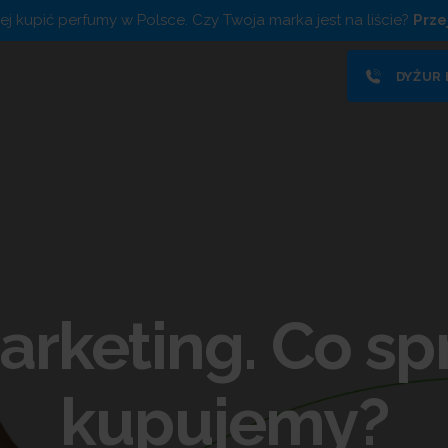
piej kupić perfumy w Polsce. Czy Twoja marka jest na liście?
Prze
DYŻUR
rketing. Co spr
kupujemy?