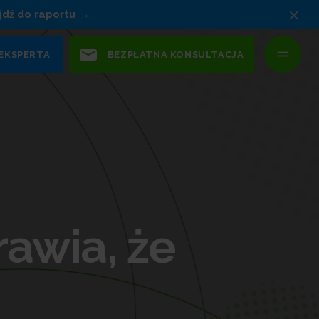
×
jdź do raportu
 EKSPERTA
BEZPŁATNA KONSULTACJA
awia, że