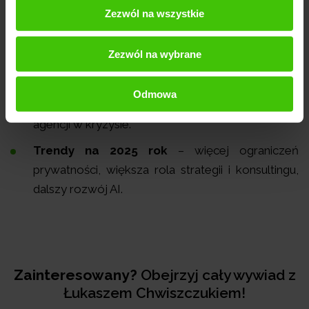
Zezwól na wszystkie
Błędy agencji marketingowych
– długie
umowy, brak transparentności, obietnice bez
Zezwól na wybrane
pokrycia.
Najczęstsze błędy klientów
– nierealistyczne
Odmowa
oczekiwania, brak zaangażowania, zatrudnianie
agencji w kryzysie.
Trendy na 2025 rok
– więcej ograniczeń
prywatności, większa rola strategii i konsultingu,
dalszy rozwój AI.
Zainteresowany?
Obejrzyj cały wywiad z
Łukaszem Chwiszczukiem!