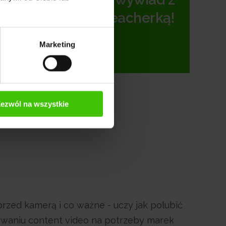
Teacherką!
Marketing
ezwól na wszystkie
rzed kamerą i co ważne - uczy jak polubić
tywaniu content video na potrzeby marek