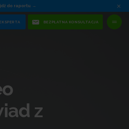
×
jdź do raportu
 EKSPERTA
BEZPŁATNA KONSULTACJA
eo
iad z