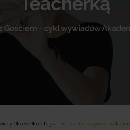
Teacherką
z Gościem - cykl wywiadów Akadem
iady Oko w Oko z Digital
Teacherka gościem Akadem