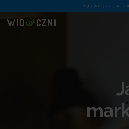
AI już wie, gdzie najle
J
mark