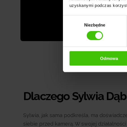
uzyskanymi podczas korzysta
Wybór
Niezbędne
zgody
Odmowa
Dlaczego Sylwia Dą
Sylwia, jak sama podkreśla, ma doświadcz
siebie przed kamerą. W swojej działalnoś