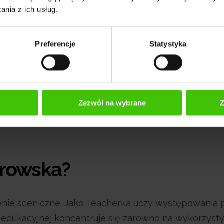
nia z ich usług.
Preferencje
Statystyka
Zezwól na wybrane
Z
browska?
enie sceniczne. Jako Teacherka uczy występowania p
ci edukacyjnej koncentruje się zarówno na wykorzys