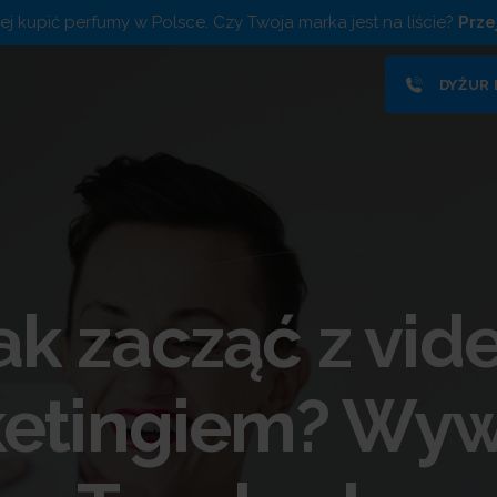
piej kupić perfumy w Polsce. Czy Twoja marka jest na liście?
Prze
DYŻUR
ak zacząć z vid
etingiem? Wyw