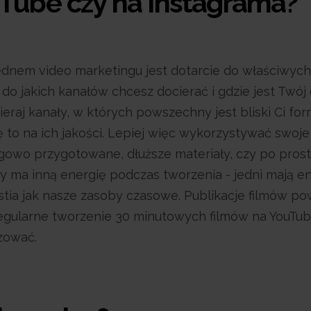
uTube czy na Instagrama?
 Sednem video marketingu jest dotarcie do właściwy
 do jakich kanałów chcesz docierać i gdzie jest Twój
eraj kanały, w których powszechny jest bliski Ci for
ę to na ich jakości. Lepiej więc wykorzystywać swoje
owo przygotowane, dłuższe materiały, czy po prost
y ma inną energię podczas tworzenia - jedni mają ener
stia jak nasze zasoby czasowe. Publikacje filmów pow
gularne tworzenie 30 minutowych filmów na YouTube 
zować.