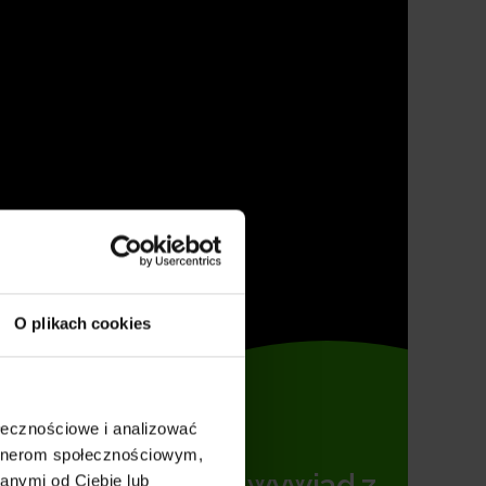
O plikach cookies
ołecznościowe i analizować
artnerom społecznościowym,
Zobacz wywiad z
anymi od Ciebie lub