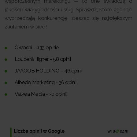
współczesnym marektingu — to one świadczą o
jakości i wiarygodności usług. Sprawdź, które agencje
wyprzedzają konkurencję, ciesząc się największym
zaufaniem w sieci!
Owocni - 133 opinie
Louder&Higher - 58 opinii
JAAQOB HOLDING - 46 opinii
Albedo Marketing - 36 opinii
Valkea Media - 30 opinii