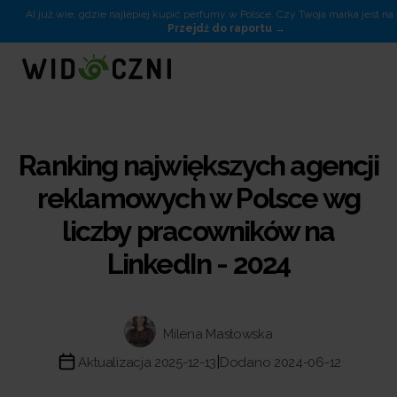
AI już wie, gdzie najlepiej kupić perfumy w Polsce. Czy Twoja marka jest na 
Przejdź do raportu
Ranking największych agencji
reklamowych w Polsce wg
liczby pracowników na
LinkedIn - 2024
Milena Masłowska
|
Aktualizacja 2025-12-13
Dodano 2024-06-12