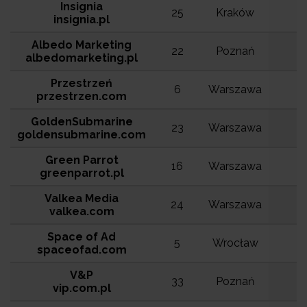
Insignia
25
Kraków
1
insignia.pl
Albedo Marketing
22
Poznań
1
albedomarketing.pl
Przestrzeń
6
Warszawa
1
przestrzen.com
GoldenSubmarine
23
Warszawa
1
goldensubmarine.com
Green Parrot
16
Warszawa
1
greenparrot.pl
Valkea Media
24
Warszawa
valkea.com
Space of Ad
5
Wrocław
spaceofad.com
V&P
33
Poznań
vip.com.pl