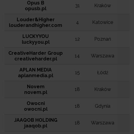
Opus B
31
Kraków
opusb.pl
Louder&Higher
4
Katowice
louderandhigher.com
LUCKYYOU
12
Poznań
luckyyou.pl
CreativeHarder Group
14
Warszawa
creativeharder.pl
APLAN MEDIA
15
Łódź
aplanmedia.pl
Novem
18
Kraków
novem.pl
Owocni
18
Gdynia
owocni.pl
JAAQOB HOLDING
18
Warszawa
jaaqob.pl