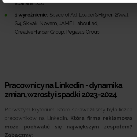
abanana, Just
1 wyróżnienie:
Space of Ad, Louder&Higher, 25wat,
S4, Skivak, Novem, JAMEL, about ad,
CreativeHarder Group, Pegasus Group
Pracownicy na Linkedin - dynamika
zmian, wzrosty i spadki 2023-2024
Pierwszym kryterium, które sprawdziliśmy była liczba
pracowników na LinkedIn.
Która firma reklamowa
może pochwalić się największym zespołem?
Zobaczmy: