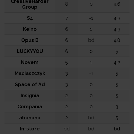
CreativeHarder
8
0
4.6
Group
S4
7
-1
4.3
Keino
6
1
4.3
Opus B
6
bd
4.8
LUCKYYOU
6
0
5
Novem
5
1
4.2
Maciaszczyk
3
-1
5
Space of Ad
3
0
5
Insignia
2
0
5
Compania
2
0
3
abanana
2
bd
5
In-store
bd
bd
bd