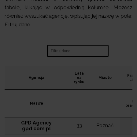
tabelę, klikając w odpowiednią kolumnę. Możesz
również wyszukać agencję, wpisując jej nazwę w pole:
Filtruj dane.
Search:
Lata
Prac
Agencja
na
Miasto
Lin
rynku
Li
Nazwa
praco
GPD Agency
33
Poznań
2
gpd.com.pl