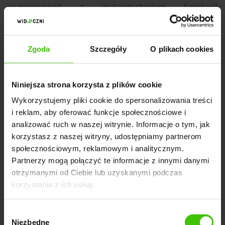
wypromować z wykorzystaniem kampanii
reklamowej w sieci Google.
Zdecydowaliśmy się na współpracę z agencją
Zgoda
Szczegóły
O plikach cookies
Widoczni, która przekonała nas do siebie dużym
doświadczeniem i długą listą zadowolonych klientów.
Niniejsza strona korzysta z plików cookie
Agencja stworzyła dla nas kampanię remarketingową,
Wykorzystujemy pliki cookie do spersonalizowania treści
która pomogła nam umocnić swój wizerunek pośród
i reklam, aby oferować funkcje społecznościowe i
osób odwiedzających stronę FastDeal i dotrzeć do
analizować ruch w naszej witrynie. Informacje o tym, jak
nich z komunikatem o nowej formie licytacji.
Z dnia na
korzystasz z naszej witryny, udostępniamy partnerom
dzień odwiedziny wzrosły
, a wiele podstron uzyskało
społecznościowym, reklamowym i analitycznym.
niewiarygodnie długie czasy odwiedzin, co
Partnerzy mogą połączyć te informacje z innymi danymi
skutkowało wieloma pozytywnie zakończonymi
otrzymanymi od Ciebie lub uzyskanymi podczas
korzystania z ich usług.
transakcjami.
Pozyskanie tak dużej liczby użytkowników to również
Wybór
Niezbędne
nieoceniona korzyść dla naszych dostawców, którzy
zgody