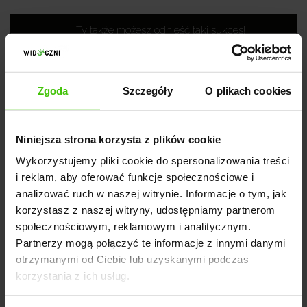
Ty także możesz odnieść taki sukces!
NAPISZ DO NAS
Zgoda
Szczegóły
O plikach cookies
DZIAŁANIA
Niniejsza strona korzysta z plików cookie
Jakie działania wdrożyliśmy?
Wykorzystujemy pliki cookie do spersonalizowania treści
i reklam, aby oferować funkcje społecznościowe i
Aby wypracować powyższy efekt niezbędna była
analizować ruch w naszej witrynie. Informacje o tym, jak
synergia kilku działań wdrażanych jednocześnie.
korzystasz z naszej witryny, udostępniamy partnerom
Nasz zespół postawił na:
społecznościowym, reklamowym i analitycznym.
Partnerzy mogą połączyć te informacje z innymi danymi
otrzymanymi od Ciebie lub uzyskanymi podczas
korzystania z ich usług.
Content marketing na blogu