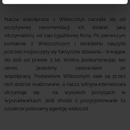
Piotr Kodym
Nasza współpraca z Widoczni.pl zaczęła się od
pozytywnej rekomendacji ich działań jaką
otrzymaliśmy od zaprzyjaźnionej firmy. Po pierwszym
kontakcie z Widoczni.com i określeniu naszych
potrzeb rozpoczęły się faktyczne działania – trwające
do dziś od prawie 3 lat. Krótko podsumowując ten
okres: jesteśmy zadowoleni ze
współpracy. Postawione Widocznym cele są przez
nich dobrze realizowane, a nasza witryna internetowa
utrzymuje się na wysokich pozycjach w
wyszukiwarkach. Jeśli chodzi o pozycjonowanie to
szczerze polecamy agencję widoczni.