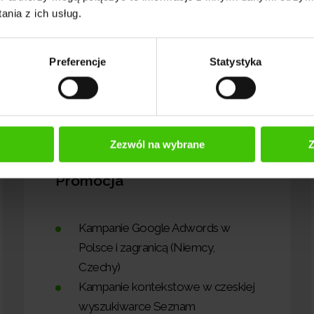
nia z ich usług.
Preferencje
Statystyka
II
Zezwól na wybrane
Z
Promocja
Kampanie Google Adwords w
Polsce i zagranicą (Niemcy,
Czechy)
Kampanie kontekstowe w czeskiej
wyszukiwarce Seznam