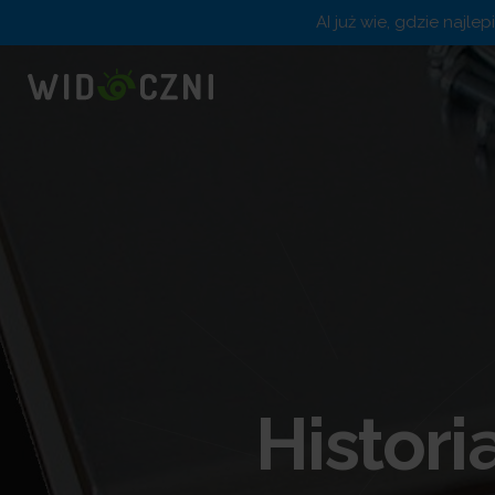
AI już wie, gdzie najle
Histor