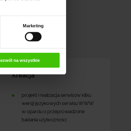
Marketing
III
ezwól na wszystkie
Kreacja
projekt i realizacja serwisów kilku
wersji językowych serwisu WWW
w oparciu o przeprowadzone
badania użyteczności