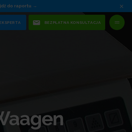
×
jdź do raportu
 EKSPERTA
BEZPŁATNA KONSULTACJA
 Waagen