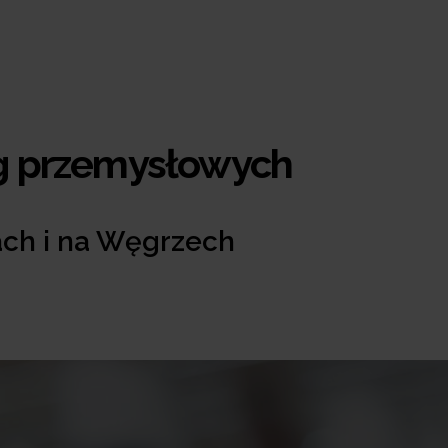
ag przemysłowych
ach i na Węgrzech