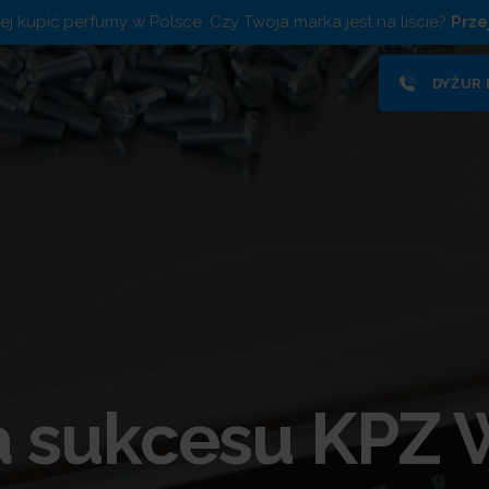
piej kupić perfumy w Polsce. Czy Twoja marka jest na liście?
Prze
DYŻUR
ia sukcesu KPZ