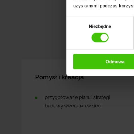
uzyskanymi podczas korzysta
Wybór
Niezbędne
zgody
I
Odmowa
Pomysł i kreacja
przygotowanie planu i strategii
budowy wizerunku w sieci