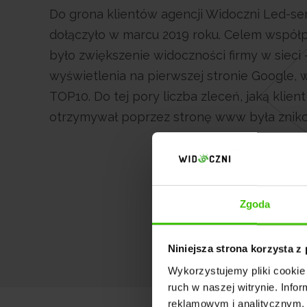
Do grona klientów agencji Widoczni Led-se
dołączyło w marcu 2019 roku. Celem współ
było zwiększenie widoczności firmy w sieci 
wyświetlenia na pierwszej stronie Google, 
TOP10. Do tej pory liczba zleceń, jaką klient
otrzymywał poprzez stronę www była znik
Zgoda
Niniejsza strona korzysta z
Wykorzystujemy pliki cookie 
ruch w naszej witrynie. Inf
reklamowym i analitycznym. 