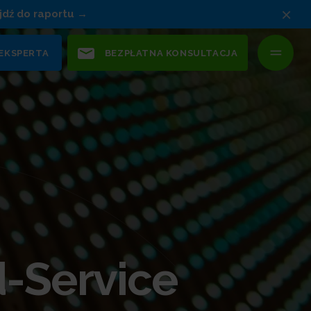
×
jdź do raportu
 EKSPERTA
BEZPŁATNA KONSULTACJA
d-Service