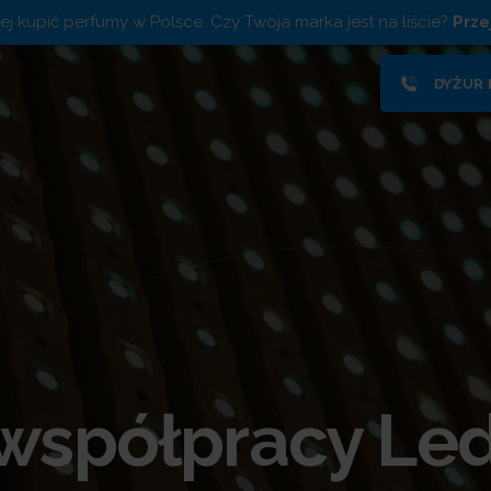
piej kupić perfumy w Polsce. Czy Twoja marka jest na liście?
Prze
DYŻUR
 współpracy Le