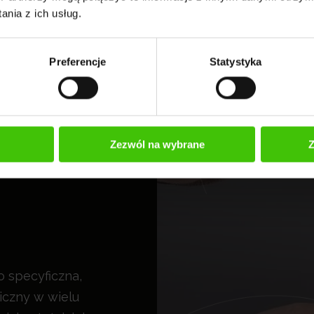
nia z ich usług.
Preferencje
Statystyka
Zezwól na wybrane
Z
zo specyficzna,
iczny w wielu