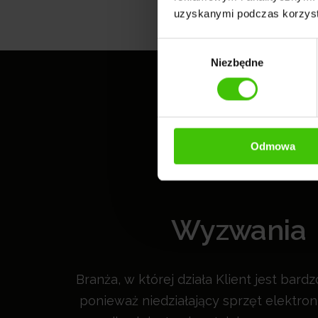
uzyskanymi podczas korzysta
Wybór
Niezbędne
zgody
Odmowa
Wyzwania
Branża, w której działa Klient jest bard
ponieważ niedziałający sprzęt elektron