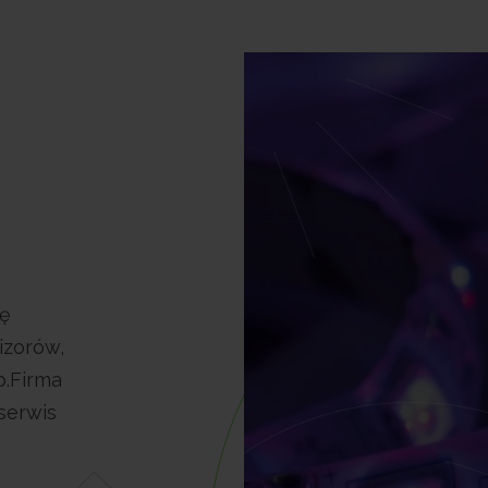
ię
izorów,
p.Firma
serwis