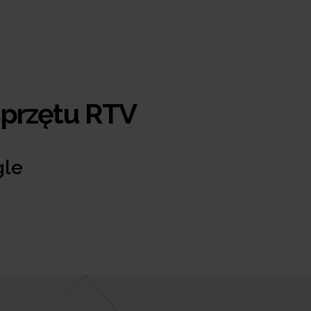
sprzętu RTV
gle