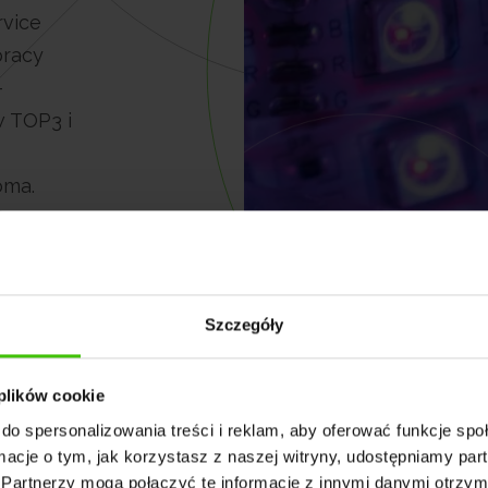
rvice
pracy
-
w TOP3 i
oma.
Szczegóły
 plików cookie
do spersonalizowania treści i reklam, aby oferować funkcje sp
ormacje o tym, jak korzystasz z naszej witryny, udostępniamy p
Partnerzy mogą połączyć te informacje z innymi danymi otrzym