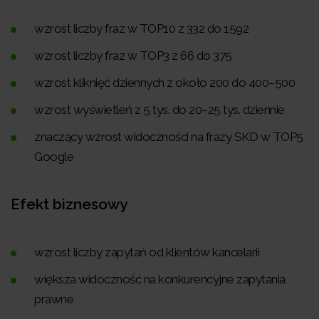
wzrost liczby fraz w TOP10 z 332 do 1592
wzrost liczby fraz w TOP3 z 66 do 375
wzrost kliknięć dziennych z około 200 do 400–500
wzrost wyświetleń z 5 tys. do 20–25 tys. dziennie
znaczący wzrost widoczności na frazy SKD w TOP5
Google
Efekt biznesowy
wzrost liczby zapytań od klientów kancelarii
większa widoczność na konkurencyjne zapytania
prawne