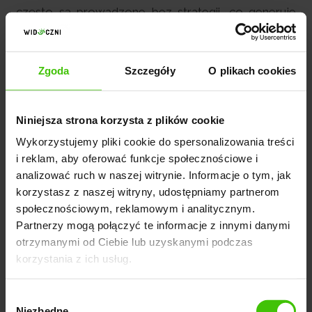
często są prowadzone bez strategii, co generuje
wysokie koszty kliknięć i niską liczbę zapytań.
Brakuje optymalizacji pod konwersję i intencję
użytkownika.
Zgoda
Szczegóły
O plikach cookies
Niniejsza strona korzysta z plików cookie
Wykorzystujemy pliki cookie do spersonalizowania treści
i reklam, aby oferować funkcje społecznościowe i
analizować ruch w naszej witrynie. Informacje o tym, jak
korzystasz z naszej witryny, udostępniamy partnerom
WYŚLIJ ZAPYTANIE
społecznościowym, reklamowym i analitycznym.
Partnerzy mogą połączyć te informacje z innymi danymi
otrzymanymi od Ciebie lub uzyskanymi podczas
korzystania z ich usług.
CO ROBIMY W RAMACH MARKETINGU DLA
PRAWNIKÓW
Wybór
Niezbędne