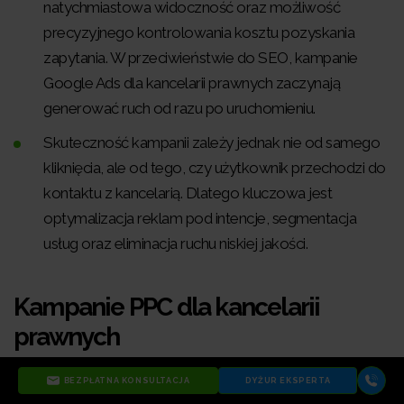
natychmiastowa widoczność oraz możliwość
precyzyjnego kontrolowania kosztu pozyskania
zapytania. W przeciwieństwie do SEO, kampanie
Google Ads dla kancelarii prawnych zaczynają
generować ruch od razu po uruchomieniu.
Skuteczność kampanii zależy jednak nie od samego
kliknięcia, ale od tego, czy użytkownik przechodzi do
kontaktu z kancelarią. Dlatego kluczowa jest
optymalizacja reklam pod intencje, segmentacja
usług oraz eliminacja ruchu niskiej jakości.
Kampanie PPC dla kancelarii
prawnych
BEZPŁATNA KONSULTACJA
DYŻUR EKSPERTA
Kampanie PPC obejmują Google Ads, reklamy display