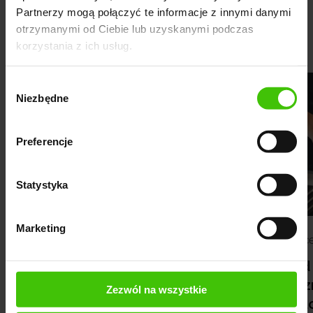
Partnerzy mogą połączyć te informacje z innymi danymi
Zobacz pozostałe historie współpracy:
otrzymanymi od Ciebie lub uzyskanymi podczas
korzystania z ich usług.
Wybór
Niezbędne
zgody
Preferencje
Statystyka
Marketing
Deweloper z Krakowa
Kance
wzrost zapytań o
Ponad 
mieszkania o 458%!
widocz
Zezwól na wszystkie
klu