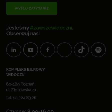
WYŚLIJ ZAPYTANIE
Jesteśmy
#zawszewidoczni.
Obserwuj nas!
KOMPLEKS BIUROWY
WIDOCZNI
60-189 Poznań
ul. Złotowska 41
tel.:
61 224 83 26
Czynne: 8.00-16.00