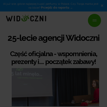
AI już wie, gdzie najlepiej kupić perfumy w Polsce. Czy Twoja marka jest
×
na liście?
Przejdź do raportu
25-lecie agencji Widoczni
Część oficjalna - wspomnienia,
prezenty i.... początek zabawy!