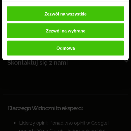
Zezwól na wszystkie
Kampanie Reklamowe
Zezwól na wybrane
O nas
Odmowa
Skontaktuj się z nami
Dlaczego Widoczni to eksperci:
Liderzy opinii: Ponad 750 opinii w Google i
ponad 130 na Clutch - jednej najbardziej