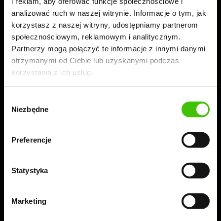
i reklam, aby oferować funkcje społecznościowe i
analizować ruch w naszej witrynie. Informacje o tym, jak
korzystasz z naszej witryny, udostępniamy partnerom
społecznościowym, reklamowym i analitycznym.
Partnerzy mogą połączyć te informacje z innymi danymi
Zamów 100% bezpłatny audyt + ebook
otrzymanymi od Ciebie lub uzyskanymi podczas
Przeprowadzimy bezpłatny audyt Twojej strony lub
korzystania z ich usług.
sklepu, a Ty dowiesz się, co warto wdrożyć, aby
skutecznie rozwijać swoją firmę.
Wybór
Niezbędne
zgody
ZAMÓW BEZPŁATNY AUDYT
Preferencje
Statystyka
Marketing
Pozycjonowanie