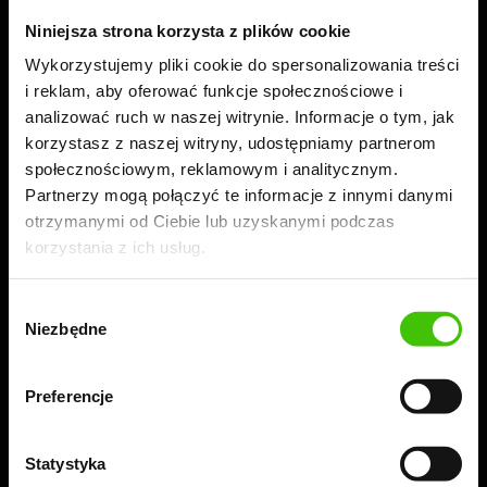
Obserwuj nas!
Niniejsza strona korzysta z plików cookie
Wykorzystujemy pliki cookie do spersonalizowania treści
i reklam, aby oferować funkcje społecznościowe i
analizować ruch w naszej witrynie. Informacje o tym, jak
korzystasz z naszej witryny, udostępniamy partnerom
KOMPLEKS BIUROWY
społecznościowym, reklamowym i analitycznym.
WIDOCZNI
Partnerzy mogą połączyć te informacje z innymi danymi
otrzymanymi od Ciebie lub uzyskanymi podczas
60-189 Poznań
korzystania z ich usług.
ul. Złotowska 41
tel.:
61 224 83 26
Wybór
Niezbędne
zgody
Czynne: 8.00-16.00
Preferencje
Statystyka