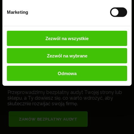
Marketing
Zezwól na wszystkie
Zezwól na wybrane
Odmowa
Zamów 100% bezpłatny audyt + ebook
Przeprowadzimy bezpłatny audyt Twojej strony lub
sklepu, a Ty dowiesz się, co warto wdrożyć, aby
skutecznie rozwijać swoją firmę.
ZAMÓW BEZPŁATNY AUDYT