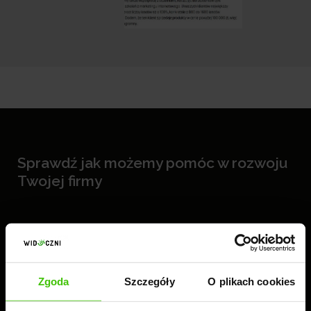
Sprawdź jak możemy pomóc w rozwoju
Twojej firmy
WYŚLIJ ZAPYTANIE
Zgoda
Szczegóły
O plikach cookies
Jesteśmy
#zawszewidoczni.