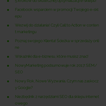
5 kroków do skutecznej optymalizacji e-sklepu!
Facebook wsparciem w promocji Twojego e-skl
epu
Wezwij do działania! Czyli Call to Action w conten
t marketingu
Poznaj swojego Klienta! Ścieżka w sprzedaży onli
ne
Wskaźniki dla e-biznesu, które musisz znać!
NowyMarketing podsumowuje rok 2017: SEM/
SEO
Nowy Rok, Nowe Wyzwania. Czym nas zaskocz
y Google?
Niezbędnik z narzędziami SEO dla sklepu internet
owego