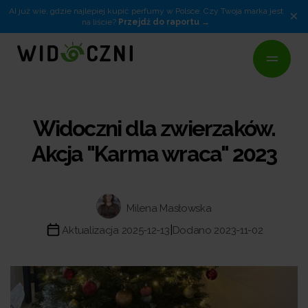
AI już wie, gdzie najlepiej kupić perfumy w Polsce. Czy Twoja marka jest
×
na liście?
Przejdź do raportu
Widoczni dla zwierzaków.
Akcja "Karma wraca" 2023
Milena Masłowska
|
Aktualizacja 2025-12-13
Dodano 2023-11-02