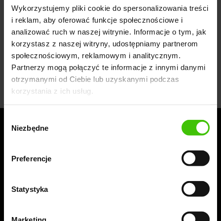
Wykorzystujemy pliki cookie do spersonalizowania treści
Widoczni dla zwierzaków. Akcja "Karma wraca" 2023
Nikt jeszcze nie ocenił tego artykułu. Badź pierwszy
i reklam, aby oferować funkcje społecznościowe i
analizować ruch w naszej witrynie. Informacje o tym, jak
korzystasz z naszej witryny, udostępniamy partnerom
UDOSTĘPNIJ
społecznościowym, reklamowym i analitycznym.
Partnerzy mogą połączyć te informacje z innymi danymi
otrzymanymi od Ciebie lub uzyskanymi podczas
korzystania z ich usług.
Wybór
Niezbędne
zgody
Sprawdź jak możemy pomóc w rozwoju
Twojej firmy
Preferencje
Statystyka
WYŚLIJ ZAPYTANIE
Marketing