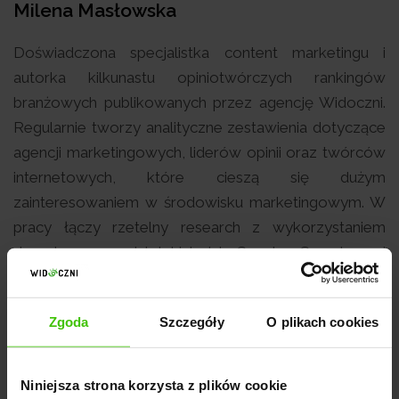
Milena Masłowska
Doświadczona specjalistka content marketingu i
autorka kilkunastu opiniotwórczych rankingów
branżowych publikowanych przez agencję Widoczni.
Regularnie tworzy analityczne zestawienia dotyczące
agencji marketingowych, liderów opinii oraz twórców
internetowych, które cieszą się dużym
zainteresowaniem w środowisku marketingowym. W
pracy łączy rzetelny research z wykorzystaniem
danych z narzędzi takich jak Senuto, Semstorm i
Ahrefs.
Zgoda
Szczegóły
O plikach cookies
Oceń ten artykuł:
Niniejsza strona korzysta z plików cookie