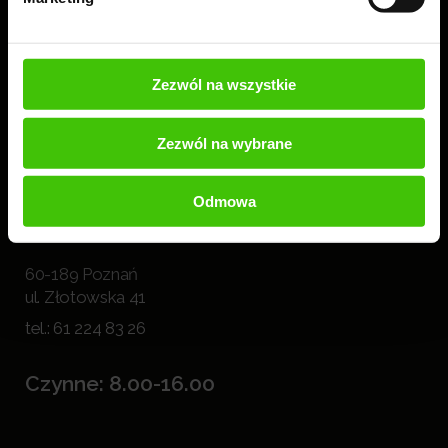
Jesteśmy
#zawszewidoczni.
Obserwuj nas!
Zezwól na wszystkie
Zezwól na wybrane
Odmowa
KOMPLEKS BIUROWY
WIDOCZNI
60-189 Poznań
ul. Złotowska 41
tel.:
61 224 83 26
Czynne: 8.00-16.00