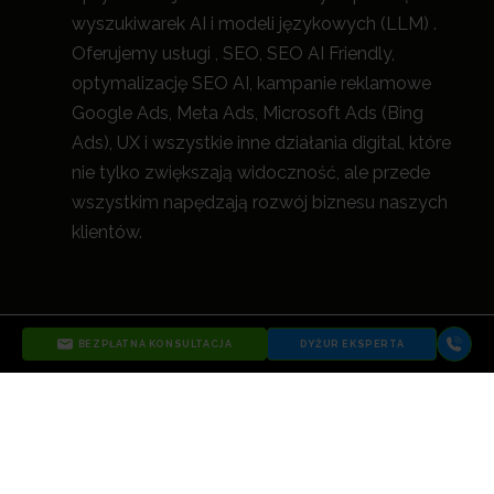
wyszukiwarek AI i modeli językowych (LLM) .
Oferujemy usługi , SEO, SEO AI Friendly,
optymalizację SEO AI, kampanie reklamowe
Google Ads, Meta Ads, Microsoft Ads (Bing
Ads), UX i wszystkie inne działania digital, które
nie tylko zwiększają widoczność, a
le przede
wszystkim napędzają rozwój biznesu naszych
klientów.
BEZPŁATNA KONSULTACJA
DYŻUR EKSPERTA
ZOBACZ WIĘCEJ O AGENCJI WIDOCZNI
1999-2026 Copyright
Ustawienia
Polityka