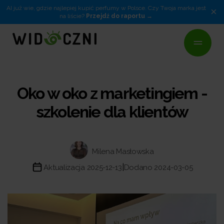
AI już wie, gdzie najlepiej kupić perfumy w Polsce. Czy Twoja marka jest
×
na liście?
Przejdź do raportu
Oko w oko z marketingiem -
szkolenie dla klientów
Milena Masłowska
|
Aktualizacja 2025-12-13
Dodano 2024-03-05