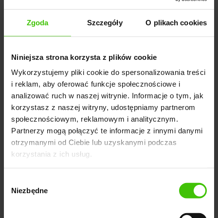
*
elektroniczną
Zgoda na kontakt telefoniczny w celach marketingowych
Zgoda
Szczegóły
O plikach cookies
WYŚLIJ
Niniejsza strona korzysta z plików cookie
Wykorzystujemy pliki cookie do spersonalizowania treści
i reklam, aby oferować funkcje społecznościowe i
analizować ruch w naszej witrynie. Informacje o tym, jak
korzystasz z naszej witryny, udostępniamy partnerom
społecznościowym, reklamowym i analitycznym.
Partnerzy mogą połączyć te informacje z innymi danymi
otrzymanymi od Ciebie lub uzyskanymi podczas
Milena Masłowska
korzystania z ich usług.
Doświadczona specjalistka content marketingu i
Wybór
autorka kilkunastu opiniotwórczych rankingów
Niezbędne
zgody
branżowych publikowanych przez agencję Widoczni.
Regularnie tworzy analityczne zestawienia dotyczące