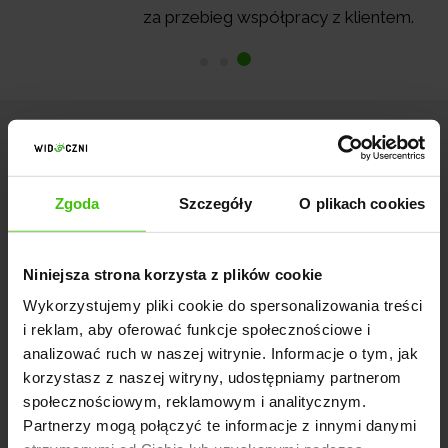
za przebieg współpracy z klientem.
Zgoda
Szczegóły
O plikach cookies
Chcesz zostać naszym
partnerem?
Niniejsza strona korzysta z plików cookie
Wykorzystujemy pliki cookie do spersonalizowania treści
Zapraszam do kontaktu:
i reklam, aby oferować funkcje społecznościowe i
analizować ruch w naszej witrynie. Informacje o tym, jak
Michał Kordula
korzystasz z naszej witryny, udostępniamy partnerom
społecznościowym, reklamowym i analitycznym.
Project Manager
Partnerzy mogą połączyć te informacje z innymi danymi
+48 570 660 950