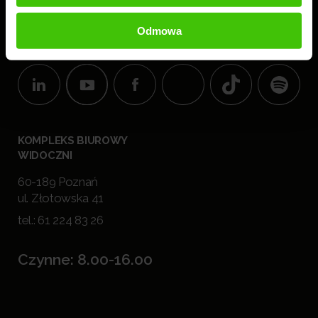
Jesteśmy
#zawszewidoczni.
Odmowa
Obserwuj nas!
KOMPLEKS BIUROWY
WIDOCZNI
60-189 Poznań
ul. Złotowska 41
tel.:
61 224 83 26
Czynne: 8.00-16.00