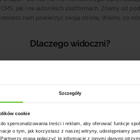
CMS, jak i na autorskich platformach. Znamy od po
 możesz nam powierzyć swoją stronę. Wiemy, co robi
Dlaczego widoczni?
2
Szczegóły
 plików cookie
Nad Twoją stroną pracuje
do spersonalizowania treści i reklam, aby oferować funkcje sp
dedykowany zespół specjalistów
ormacje o tym, jak korzystasz z naszej witryny, udostępniamy p
Partnerzy mogą połączyć te informacje z innymi danymi otrzym