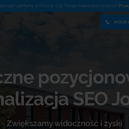
piej kupić perfumy w Polsce. Czy Twoja marka jest na liście?
Prze
DYŻUR
zne pozycjono
alizacja SEO J
Zwiększamy widoczność i zyski