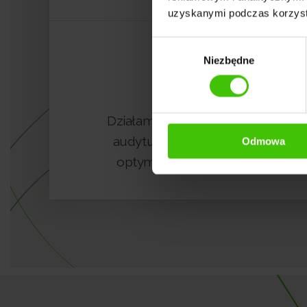
uzyskanymi podczas korzysta
Wybór
Niezbędne
zgody
4
Działamy kompleksowo od
audytu, poprzez SEO, po
Odmowa
optymalizację konwersji