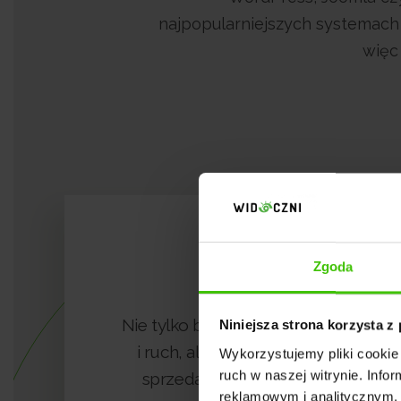
najpopularniejszych systemach 
więc
1
Zgoda
Nie tylko budujemy widoczność
Niniejsza strona korzysta z
i ruch, ale przede wszystkim
Wykorzystujemy pliki cookie 
ruch w naszej witrynie. Inf
sprzedaż dla Twojej strony
reklamowym i analitycznym. 