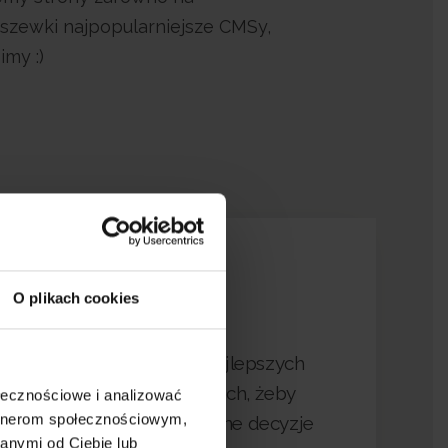
dszewki najpopularniejsze CMSy,
my :)
3
O plikach cookies
Czerpiemy dane z najlepszych
narzędzi analitycznych, żeby
ołecznościowe i analizować
artnerom społecznościowym,
podejmować skuteczne decyzje
anymi od Ciebie lub