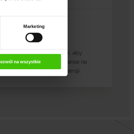
Marketing
6
Łączymy SEO i UX, aby
zwiększyć Twoje szanse na
ezwól na wszystkie
pozyskanie konwersji