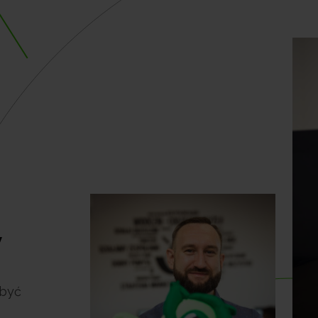
y
 być