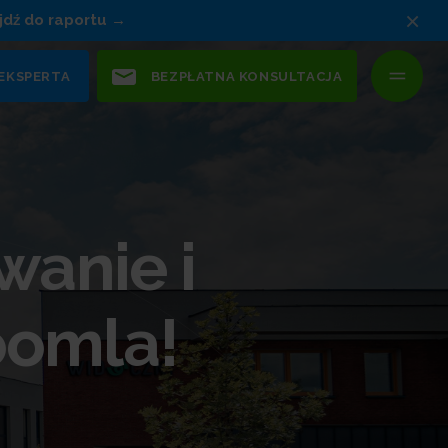
×
jdź do raportu
 EKSPERTA
BEZPŁATNA KONSULTACJA
wanie i
oomla!