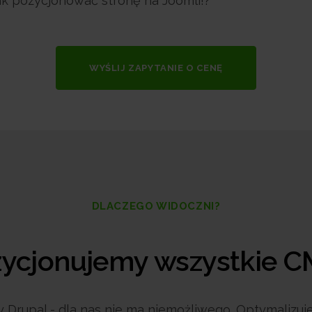
k pozycjonować stronę na Joomli!?
WYŚLIJ ZAPYTANIE O CENĘ
DLACZEGO WIDOCZNI?
ycjonujemy wszystkie 
 Drupal - dla nas nie ma niemożliwego. Optymalizu