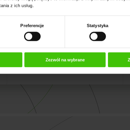
nia z ich usług.
Preferencje
Statystyka
5
Mamy techniczną wiedzę -
dlatego możemy optymalizować
Zezwól na wybrane
Z
każdy CMS