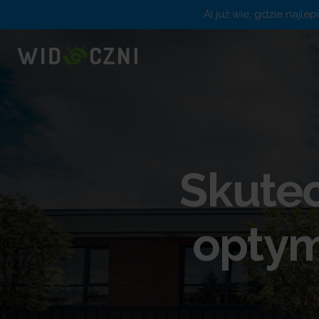
AI już wie, gdzie najle
Skutec
optym