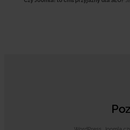
Czy Joomla! to cms przyjazny dla SEO?
Ja
Poz
WordPress, Joomla czy