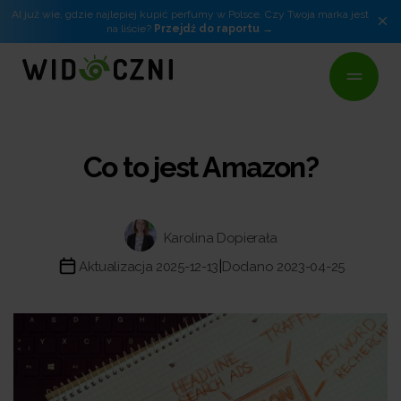
AI już wie, gdzie najlepiej kupić perfumy w Polsce. Czy Twoja marka jest
×
na liście?
Przejdź do raportu
Co to jest Amazon?
Karolina Dopierała
|
Aktualizacja 2025-12-13
Dodano 2023-04-25