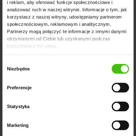
i reklam, aby oferować funkcje społecznościowe i
dostarczanie paczek o wadze do 2,3 kg w ciągu 30
analizować ruch w naszej witrynie. Informacje o tym, jak
minut. Drony są zdalnie sterowane przez operatorów i
korzystasz z naszej witryny, udostępniamy partnerom
posiadają zaawansowane systemy bezpieczeństwa,
społecznościowym, reklamowym i analitycznym.
dzięki czemu dostarczanie paczek jest bezpieczne i
Partnerzy mogą połączyć te informacje z innymi danymi
efektywne. Projekt Amazon Prime Air jest nadal w
otrzymanymi od Ciebie lub uzyskanymi podczas
korzystania z ich usług.
fazie rozwoju, ale już teraz w niektórych regionach na
świecie przeprowadzane są testy dostaw dronami.
Wybór
Zgodnie z wizją Amazon Prime Air pozwala
Niezbędne
zgody
zaoszczędzić czas i zmniejszyć koszty, jednocześnie
poprawiając efektywność logistyczną firmy.
Preferencje
Statystyka
Podsumowanie
Innowacje i eksperymenty to kluczowy element
Marketing
strategii Amazon, który pozwala mu utrzymać pozycję