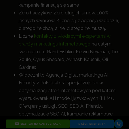
kampanie finansują się same
Zero haczyków. Zero długich umów. 100%
jasnych wyników. Klienci są z agencją widoczni,
dlatego że chcą, a nie, dlatego że muszą.
Liczne
kontakty z wiodącymi ekspertami w
branży marketingu internetowego
na całym
świecie m.in.: Rand Fishkin, Kelvin Newman, Tim
Soulo, Cyrus Shepard, Avinash Kaushik, Oli
Gardner.
Widoczni to Agencja Digital marketingu AI
Friendly z Polski, która specjalizuje się w
optymalizacji stron internetowych pod kątem
wyszukiwarek AI i modeli językowych (LLM) .
Oferujemy usługi , SEO, SEO AI Friendly,
optymalizację SEO AI, kampanie reklamowe
Google Ads, Meta Ads, Microsoft Ads (Bing
BEZPŁATNA KONSULTACJA
DYŻUR EKSPERTA