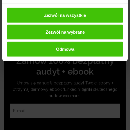
lidera na rynku e-commerce. Bez wątpienia możemy
oczekiwać, że firma będzie kontynuować swoją misję
Zezwól na wszystkie
wprowadzania nowych rozwiązań i udoskonalania
swojej oferty.
Zezwól na wybrane
Odmowa
Zamów 100% bezpłatny
audyt + ebook
Umów się na 100% bezpłatny audyt Twojej strony +
otrzymaj darmowy ebook "LinkedIn: tajniki skutecznego
budowania marki"