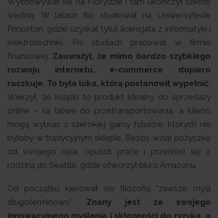
Wychowywał się na Florydzie i tam ukończył szkołę
średnią. W latach 80. studiował na Uniwersytecie
Princeton, gdzie uzyskał tytuł licencjata z informatyki i
elektrotechniki. Po studiach pracował w firmie
finansowej.
Zauważył, że mimo bardzo szybkiego
rozwoju internetu, e-commerce dopiero
raczkuje. To była luka, którą postanowił wypełnić.
Wierzył, że książki to produkt idealny do sprzedaży
online - są łatwe do przetransportowania, a klienci
mogą wybrać z szerokiej gamy tytułów, których nie
byłoby w tradycyjnym sklepie. Bezos wziął pożyczkę
od swojego ojca, opuścił pracę i przeniósł się z
rodziną do Seattle, gdzie otworzył biuro Amazonu.
Od początku kierował się filozofią "zawsze myśl
długoterminowo".
Znany jest ze swojego
innowacyjnego myślenia i skłonności do ryzyka, a