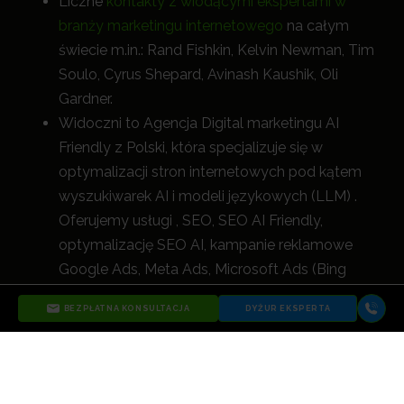
Liczne
kontakty z wiodącymi ekspertami w
branży marketingu internetowego
na całym
świecie m.in.: Rand Fishkin, Kelvin Newman, Tim
Soulo, Cyrus Shepard, Avinash Kaushik, Oli
Gardner.
Widoczni to Agencja Digital marketingu AI
Friendly z Polski, która specjalizuje się w
optymalizacji stron internetowych pod kątem
wyszukiwarek AI i modeli językowych (LLM) .
Oferujemy usługi , SEO, SEO AI Friendly,
optymalizację SEO AI, kampanie reklamowe
Google Ads, Meta Ads, Microsoft Ads (Bing
Ads), UX i wszystkie inne działania digital, które
BEZPŁATNA KONSULTACJA
DYŻUR EKSPERTA
nie tylko zwiększają widoczność, a
le przede
wszystkim napędzają rozwój biznesu naszych
klientów.