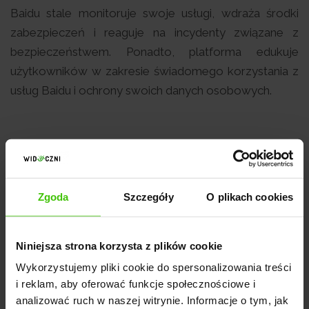
Baidu stale monitoruje swoje usługi, wdraża środki
zabezpieczeń i reaguje na incydenty związane z
bezpieczeństwem. Ponadto, platforma edukuje
użytkowników w zakresie świadomego korzystania z
usług Baidu i ochrony swoich danych osobowych.
Podsumowanie
Baidu jest wiodącą chińską wyszukiwarką, która
Zgoda
Szczegóły
O plikach cookies
oferuje narzędzia, usługi i rozwiązania związane z
dostępem do informacji online. Baidu znalazło
szerokie zastosowanie w marketingu, pozwalając
Niniejsza strona korzysta z plików cookie
przedsiębiorstwom dotrzeć do chińskiej publiczności.
Wykorzystujemy pliki cookie do spersonalizowania treści
Platforma rozwija się również w innych obszarach,
i reklam, aby oferować funkcje społecznościowe i
takich jak sztuczna inteligencja i pojazdy
analizować ruch w naszej witrynie. Informacje o tym, jak