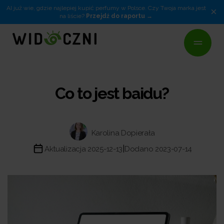
AI już wie, gdzie najlepiej kupić perfumy w Polsce. Czy Twoja marka jest
×
na liście?
Przejdź do raportu
Co to jest baidu?
Karolina Dopierała
|
Aktualizacja 2025-12-13
Dodano 2023-07-14