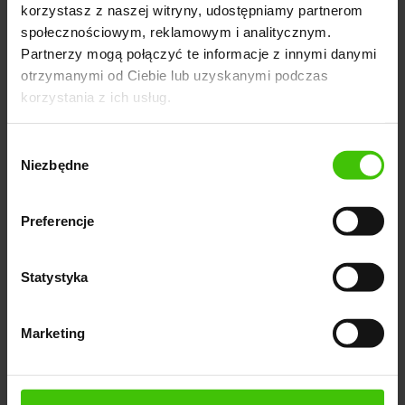
korzystasz z naszej witryny, udostępniamy partnerom
autonomiczne. Właściwe wykorzystanie Baidu może
społecznościowym, reklamowym i analitycznym.
przynieść wiele korzyści, ale należy pamiętać o
Partnerzy mogą połączyć te informacje z innymi danymi
zasadach bezpieczeństwa i ochrony danych.
otrzymanymi od Ciebie lub uzyskanymi podczas
korzystania z ich usług.
Wybór
Zamów 100% bezpłatny
Niezbędne
zgody
audyt + ebook
Preferencje
Umów się na 100% bezpłatny audyt Twojej strony +
otrzymaj darmowy ebook "LinkedIn: tajniki skutecznego
budowania marki"
Statystyka
Marketing