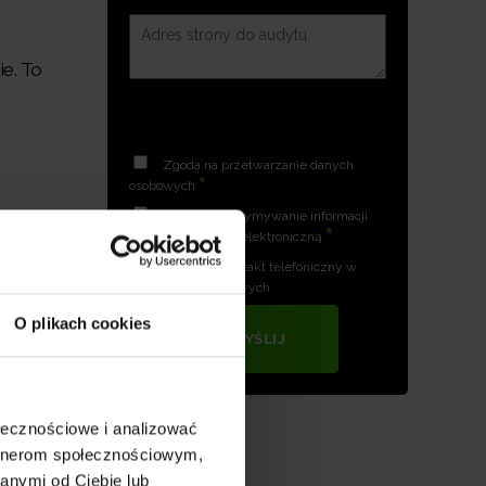
ie. To
Zgoda na przetwarzanie danych
*
osobowych
Zgoda na otrzymywanie informacji
*
handlowych drogą elektroniczną
Zgoda na kontakt telefoniczny w
celach marketingowych
O plikach cookies
WYŚLIJ
ołecznościowe i analizować
artnerom społecznościowym,
anymi od Ciebie lub