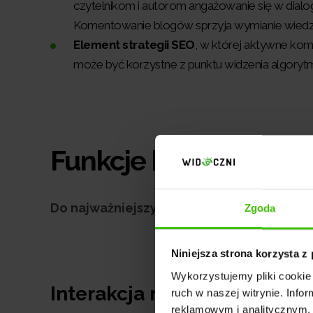
czytelnikom i autorom angażowanie się w dial
Komentowanie blogów sprzyja wymianie wiedzy,
Element strategii SEO
, w której aktywne kome
może być korzystne z punktu widzenia algory
Funkcje blog commen
Do najważniejszych funkcji blog commenti
Zgoda
Niniejsza strona korzysta z
Wykorzystujemy pliki cookie 
Interakcja między czytelni
ruch w naszej witrynie. Inf
reklamowym i analitycznym. 