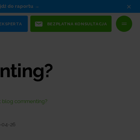
×
jdź do raportu
 EKSPERTA
BEZPŁATNA KONSULTACJA
nting?
st blog commenting?
-04-26