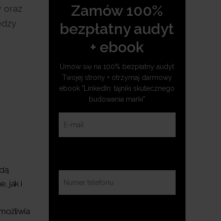
Zamów 100%
 oraz
ędzy
bezpłatny audyt
+ ebook
Umów się na 100% bezpłatny audyt
Twojej strony + otrzymaj darmowy
ebook "LinkedIn: tajniki skutecznego
budowania marki"
cią
 jak i
możliwia