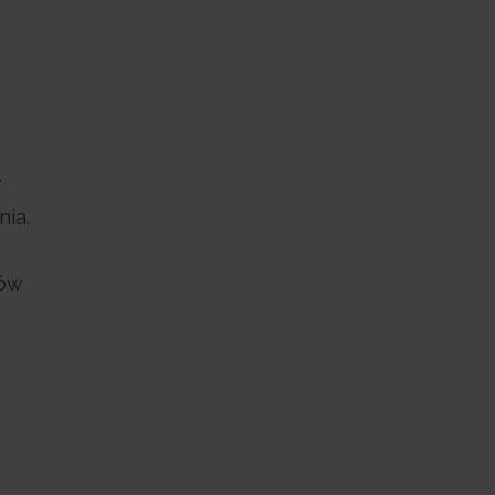
w
nia.
,
gów