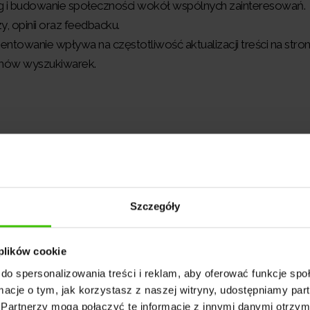
og i budowanie społeczności wokół wspólnych zainteresowań.
 opinii oraz feedbacku.
ntowanie wpływa na częstotliwość aktualizacji treści na stron
tmów wyszukiwarek.
ting’u
ng’u należą:
Szczegóły
 plików cookie
do spersonalizowania treści i reklam, aby oferować funkcje sp
kami a autorem
ormacje o tym, jak korzystasz z naszej witryny, udostępniamy p
Partnerzy mogą połączyć te informacje z innymi danymi otrzym