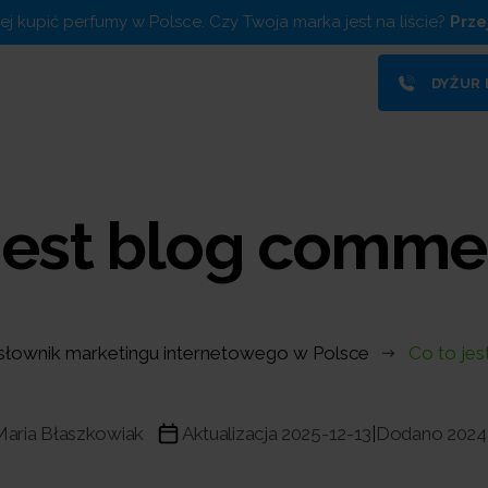
piej kupić perfumy w Polsce. Czy Twoja marka jest na liście?
Prze
DYŻUR
 jest blog comme
słownik marketingu internetowego w Polsce
Co to je
Maria Błaszkowiak
Aktualizacja 2025-12-13
Dodano 2024
|