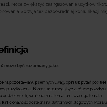
reści
. Może zwiększyć zaangażowanie użytkowników
nowania. Sprzyja też bezpośredniej komunikacji mi
finicja
) może być rozumiany jako:
ące na pozostawianiu pisemnych uwag, opinii lub pytań pod treś
 innego użytkownika. Komentarze mogą być zarówno pozytywne,
 lub podzielenie się wrażeniami na temat omawianego tematu.
o funkcjonalność dostępna na platformach blogowych, która u