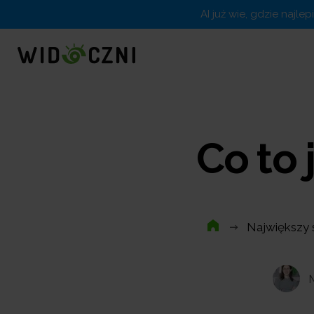
AI już wie, gdzie najle
Co to
Największy 