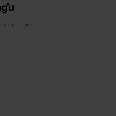
g’u
zy na blogach: