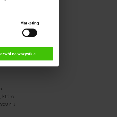
y. To
Marketing
ezwól na wszystkie
a
 które
dowaniu