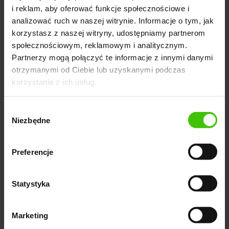
i reklam, aby oferować funkcje społecznościowe i
najczęstszych błędów w zarządzaniu budżetem
analizować ruch w naszej witrynie. Informacje o tym, jak
dziennym można wyróżnić:
korzystasz z naszej witryny, udostępniamy partnerom
społecznościowym, reklamowym i analitycznym.
Partnerzy mogą połączyć te informacje z innymi danymi
Niewłaściwe szacowanie budżetu.
Startowanie
otrzymanymi od Ciebie lub uzyskanymi podczas
kampanii ze zbyt wysokim lub zbyt niskim budżetem
korzystania z ich usług.
dziennym bez wcześniejszej analizy danych
historycznych i rynkowych.
Wybór
Niezbędne
Brak elastyczności.
Nieprzystosowywanie budżetu
zgody
do zmian w wynikach kampanii, sezonowości rynku
czy działań konkurencji, co może skutkować utratą
Preferencje
możliwości lub nadmiernymi wydatkami.
Ignorowanie danych.
Pomijanie danych
Statystyka
analitycznych i feedbacku z narzędzi monitorujących,
które mogą dostarczać cennych informacji na temat
Marketing
skuteczności poszczególnych aspektów kampanii.