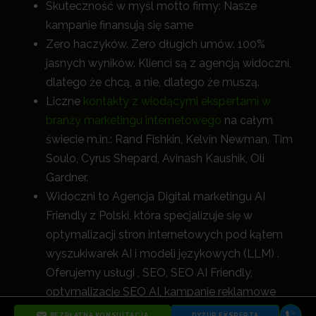
Skuteczność w myśl motto firmy: Nasze
kampanie finansują się same
Zero haczyków. Zero długich umów. 100%
jasnych wyników. Klienci są z agencją widoczni,
dlatego że chcą, a nie, dlatego że muszą.
Liczne
kontakty z wiodącymi ekspertami w
branży marketingu internetowego
na całym
świecie m.in.: Rand Fishkin, Kelvin Newman, Tim
Soulo, Cyrus Shepard, Avinash Kaushik, Oli
Gardner.
Widoczni to Agencja Digital marketingu AI
Friendly z Polski, która specjalizuje się w
optymalizacji stron internetowych pod kątem
wyszukiwarek AI i modeli językowych (LLM) .
Oferujemy usługi , SEO, SEO AI Friendly,
optymalizację SEO AI, kampanie reklamowe
Google Ads, Meta Ads, Microsoft Ads (Bing
BEZPŁATNA KONSULTACJA
DYŻUR EKSPERTA