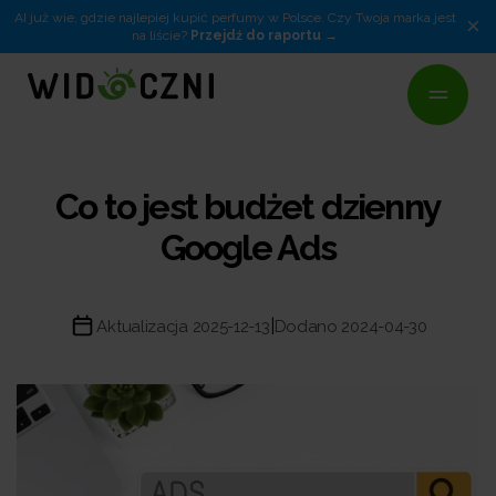
AI już wie, gdzie najlepiej kupić perfumy w Polsce. Czy Twoja marka jest
×
na liście?
Przejdź do raportu
Co to jest budżet dzienny
Google Ads
|
Aktualizacja 2025-12-13
Dodano 2024-04-30