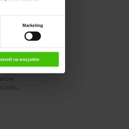
ach, oraz
nych słów
Marketing
ystywane
ezwól na wszystkie
o
ale
duktów
oczątku.