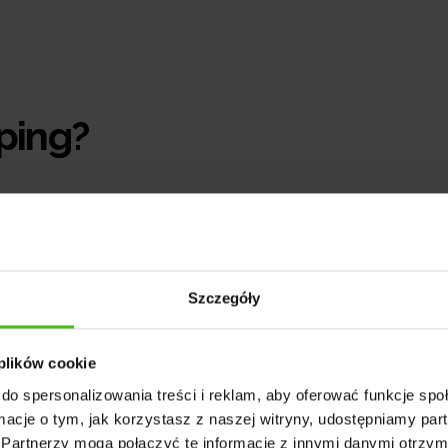
ping?
worzenia i publikacji treści o wysokiej jakości i
k, aby były szczególnie atrakcyjne dla algorytmów
te w słowa kluczowe, dobrze zlinkowane, i zawierają
za wartościowe przez algorytmy rankingowe.
Szczegóły
y, stosowane są różne techniki i narzędzia SEO, 
 plików cookie
y
. Do najpopularniejszych technik należy:
do spersonalizowania treści i reklam, aby oferować funkcje sp
ormacje o tym, jak korzystasz z naszej witryny, udostępniamy p
Partnerzy mogą połączyć te informacje z innymi danymi otrzym