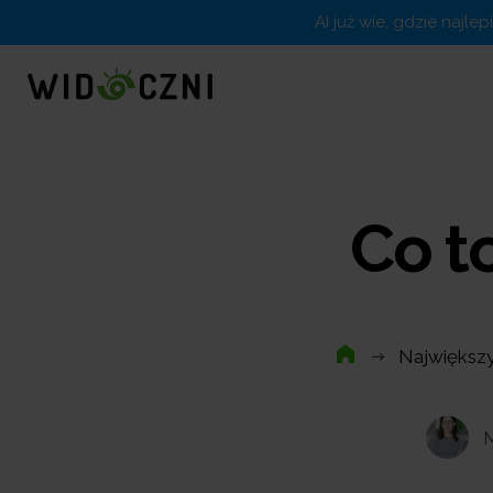
AI już wie, gdzie najle
Co t
Największy
M