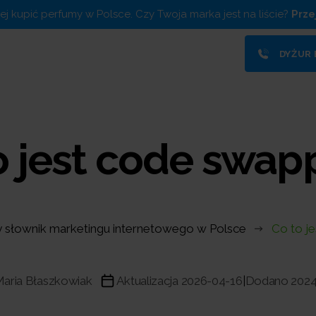
piej kupić perfumy w Polsce. Czy Twoja marka jest na liście?
Prze
DYŻUR
o jest code swap
 słownik marketingu internetowego w Polsce
Co to j
aria Błaszkowiak
Aktualizacja 2026-04-16
Dodano 2024
|