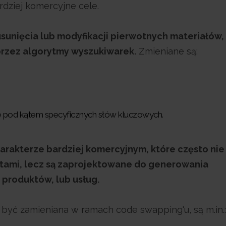
dziej komercyjne cele.
usunięcia lub modyfikacji pierwotnych materiałów,
 przez algorytmy wyszukiwarek.
Zmieniane są:
e pod kątem specyficznych słów kluczowych.
arakterze bardziej komercyjnym, które często nie
tami, lecz są zaprojektowane do generowania
produktów, lub usług.
 być zamieniana w ramach code swapping'u, są m.in.: