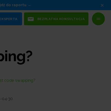
×
jdź do raportu
 EKSPERTA
BEZPŁATNA KONSULTACJA
ping?
est code swapping?
-04-30