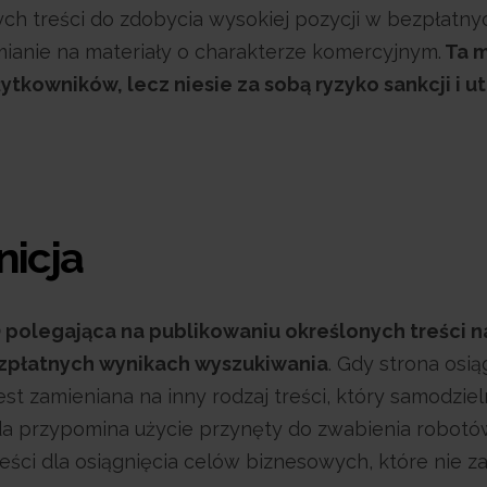
h treści do zdobycia wysokiej pozycji w bezpłatny
mianie na materiały o charakterze komercyjnym.
Ta 
kowników, lecz niesie za sobą ryzyko sankcji i ut
nicja
 polegająca na publikowaniu określonych treści n
ezpłatnych wynikach wyszukiwania
. Gdy strona osią
t zamieniana na inny rodzaj treści, który samodziel
da przypomina użycie przynęty do zwabienia robotó
reści dla osiągnięcia celów biznesowych, które nie 