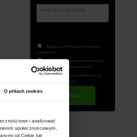
Zgoda na przetwarzanie danych
*
osobowych
Zgoda na otrzymywanie informacji
*
handlowych drogą elektroniczną
Zgoda na kontakt telefoniczny w
celach marketingowych
O plikach cookies
WYŚLIJ
aby
ołecznościowe i analizować
artnerom społecznościowym,
anymi od Ciebie lub