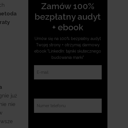
Zamów 100%
ch
metoda
bezpłatny audyt
raty
+ ebook
Umów się na 100% bezpłatny audyt
Twojej strony + otrzymaj darmowy
ebook "LinkedIn: tajniki skutecznego
budowania marki"
a
gnie już
nie nie
w
zawsze