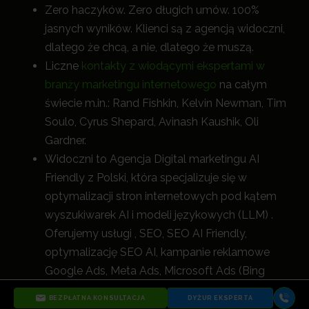
Zero haczyków. Zero długich umów. 100%
jasnych wyników. Klienci są z agencją widoczni,
dlatego że chcą, a nie, dlatego że muszą.
Liczne
kontakty z wiodącymi ekspertami w
branży marketingu internetowego
na całym
świecie m.in.: Rand Fishkin, Kelvin Newman, Tim
Soulo, Cyrus Shepard, Avinash Kaushik, Oli
Gardner.
Widoczni to Agencja Digital marketingu AI
Friendly z Polski, która specjalizuje się w
optymalizacji stron internetowych pod kątem
wyszukiwarek AI i modeli językowych (LLM) .
Oferujemy usługi , SEO, SEO AI Friendly,
optymalizację SEO AI, kampanie reklamowe
Google Ads, Meta Ads, Microsoft Ads (Bing
Ads), UX i wszystkie inne działania digital, które
BEZPŁATNA KONSULTACJA
DYŻUR EKSPERTA
nie tylko zwiększają widoczność, a
le przede