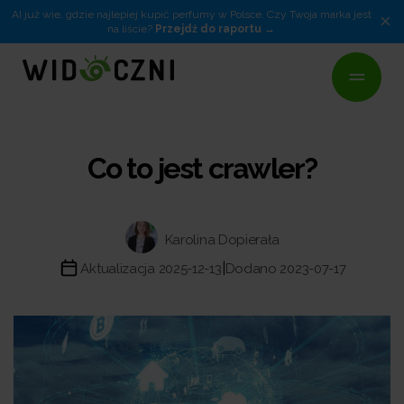
AI już wie, gdzie najlepiej kupić perfumy w Polsce. Czy Twoja marka jest
×
na liście?
Przejdź do raportu
Co to jest crawler?
Karolina Dopierała
|
Aktualizacja 2025-12-13
Dodano 2023-07-17