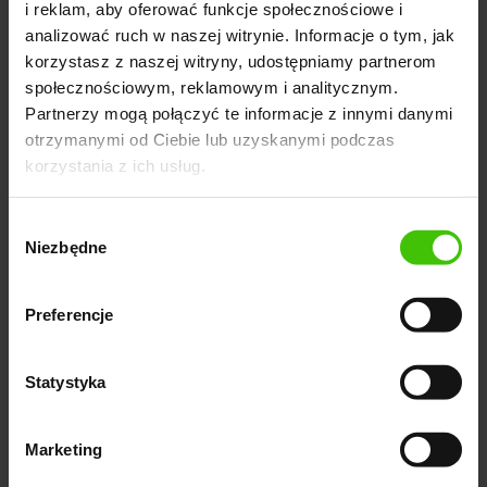
i reklam, aby oferować funkcje społecznościowe i
powyższe informacje, warto dbać o właściwą
analizować ruch w naszej witrynie. Informacje o tym, jak
strukturę witryny, unikalne treści, szybkość ładowania
korzystasz z naszej witryny, udostępniamy partnerom
oraz stosować odpowiednie praktyki korzystania z
społecznościowym, reklamowym i analitycznym.
crawlerów
Partnerzy mogą połączyć te informacje z innymi danymi
otrzymanymi od Ciebie lub uzyskanymi podczas
korzystania z ich usług.
Zamów 100% bezpłatny
Wybór
Niezbędne
zgody
audyt + ebook
Umów się na 100% bezpłatny audyt Twojej strony +
Preferencje
otrzymaj darmowy ebook "LinkedIn: tajniki skutecznego
budowania marki"
Statystyka
Marketing