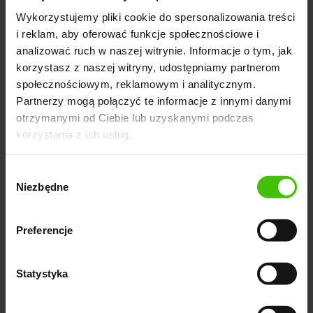
poszczególnych etapach formularza logowania.
Wykorzystujemy pliki cookie do spersonalizowania treści
Dzięki temu można zidentyfikować bariery, które
i reklam, aby oferować funkcje społecznościowe i
zniechęcają użytkowników do ukończenia logowania,
analizować ruch w naszej witrynie. Informacje o tym, jak
oraz wprowadzić odpowiednie poprawki.
Zbyt długi
korzystasz z naszej witryny, udostępniamy partnerom
społecznościowym, reklamowym i analitycznym.
czas wprowadzania danych do poszczególnych
Partnerzy mogą połączyć te informacje z innymi danymi
pól może świadczyć o trudnościach
, takich jak zbyt
otrzymanymi od Ciebie lub uzyskanymi podczas
skomplikowane wymagania dotyczące hasła czy
korzystania z ich usług.
konieczność wpisywania zbyt wielu informacji.
Wybór
Niezbędne
zgody
Dostosowanie do urządzeń
mobilnych
Preferencje
Sprawdzenie, jak formularz działa na smartfonach i
Statystyka
tabletach, jest niezbędne, ponieważ coraz więcej
użytkowników korzysta z tych urządzeń do