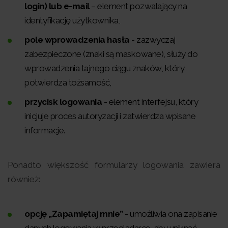
login) lub e-mail
– element pozwalający na
identyfikację użytkownika,
pole wprowadzenia hasła
- zazwyczaj
zabezpieczone (znaki są maskowane), służy do
wprowadzenia tajnego ciągu znaków, który
potwierdza tożsamość,
przycisk logowania
- element interfejsu, który
inicjuje proces autoryzacji i zatwierdza wpisane
informacje.
Ponadto większość formularzy logowania zawiera
również:
opcję „Zapamiętaj mnie”
- umożliwia ona zapisanie
danych logowania w przeglądarce, aby uniknąć