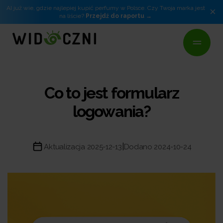
AI już wie, gdzie najlepiej kupić perfumy w Polsce. Czy Twoja marka jest
×
na liście?
Przejdź do raportu
Co to jest formularz
logowania?
|
Aktualizacja 2025-12-13
Dodano 2024-10-24