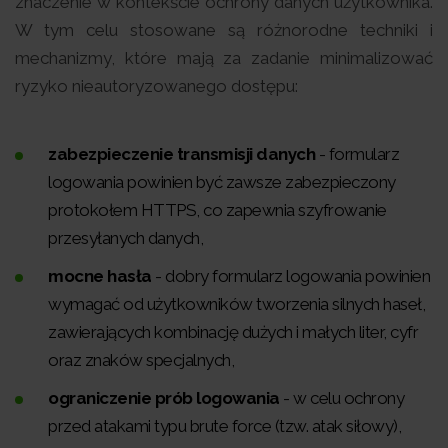
znaczenie w kontekście ochrony danych użytkownika.
W tym celu stosowane są różnorodne techniki i
mechanizmy, które mają za zadanie minimalizować
ryzyko nieautoryzowanego dostępu:
zabezpieczenie transmisji danych
- formularz
logowania powinien być zawsze zabezpieczony
protokołem HTTPS, co zapewnia szyfrowanie
przesyłanych danych,
mocne hasła
- dobry formularz logowania powinien
wymagać od użytkowników tworzenia silnych haseł,
zawierających kombinację dużych i małych liter, cyfr
oraz znaków specjalnych,
ograniczenie prób logowania
- w celu ochrony
przed atakami typu brute force (tzw. atak siłowy),