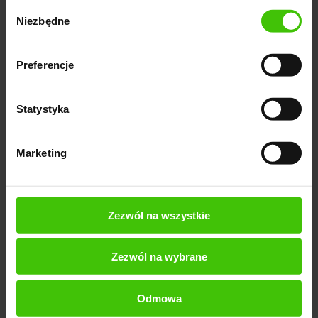
skuteczności treści w Google Discover. Należą do
Wybór
Niezbędne
zgody
nich liczba wyświetleń treści, współczynnik klikalności
(CTR), współczynnik zaangażowania (engagement
rate) oraz współczynnik konwersji, jeśli treść
Preferencje
prowadzi do jakiejś akcji.
Statystyka
Narzędzia analityczne
- Google Analytics oraz
Google Search Console są przydatnymi narzędziami
do monitorowania wyników treści w Google
Marketing
Discover. Pozwalają one śledzić ruch, zachowania
użytkowników, wskaźniki wydajności i wiele innych
statystyk, które pomagają zrozumieć efektywność
Zezwól na wszystkie
treści.
Zezwól na wybrane
Segmentacja danych
- w Google Analytics można
zastosować segmentację danych, aby
przeanalizować specyficzne dane dotyczące ruchu z
Odmowa