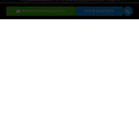
Oferujemy usługi , SEO, SEO AI Friendly,
BEZPŁATNA KONSULTACJA
DYŻUR EKSPERTA
optymalizację SEO AI, kampanie reklamowe
Google Ads, Meta Ads, Microsoft Ads (Bing
Ads), UX i wszystkie inne działania digital, które
nie tylko zwiększają widoczność, a
le przede
wszystkim napędzają rozwój biznesu naszych
klientów.
ZOBACZ WIĘCEJ O AGENCJI WIDOCZNI
1999-2026 Copyright
Ustawienia
Polityka
by widoczni
prywatności
prywatności