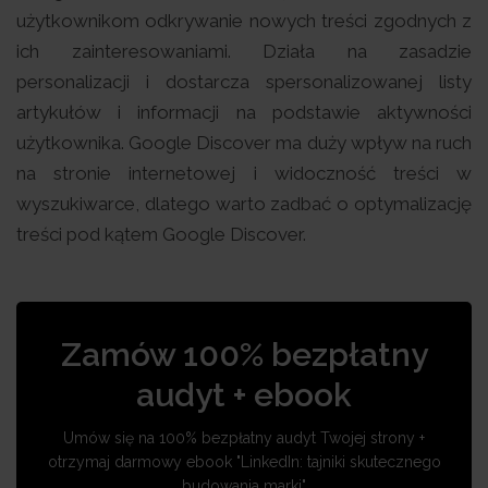
użytkownikom odkrywanie nowych treści zgodnych z
ich zainteresowaniami. Działa na zasadzie
personalizacji i dostarcza spersonalizowanej listy
artykułów i informacji na podstawie aktywności
użytkownika. Google Discover ma duży wpływ na ruch
na stronie internetowej i widoczność treści w
wyszukiwarce, dlatego warto zadbać o optymalizację
treści pod kątem Google Discover.
Zamów 100% bezpłatny
audyt + ebook
Umów się na 100% bezpłatny audyt Twojej strony +
otrzymaj darmowy ebook "LinkedIn: tajniki skutecznego
budowania marki"