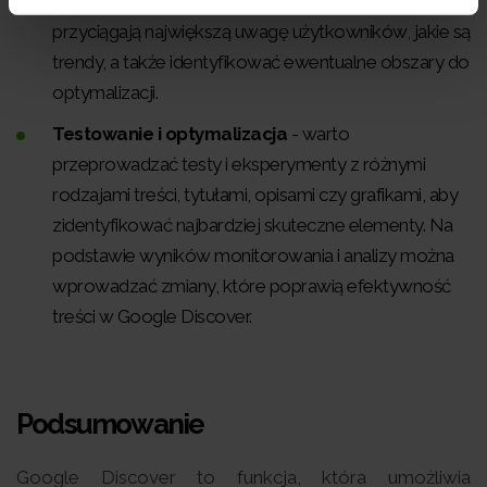
Google Discover. Można zbadać, jakie treści
przyciągają największą uwagę użytkowników, jakie są
trendy, a także identyfikować ewentualne obszary do
optymalizacji.
Testowanie i optymalizacja
- warto
przeprowadzać testy i eksperymenty z różnymi
rodzajami treści, tytułami, opisami czy grafikami, aby
zidentyfikować najbardziej skuteczne elementy. Na
podstawie wyników monitorowania i analizy można
wprowadzać zmiany, które poprawią efektywność
treści w Google Discover.
Podsumowanie
Google Discover to funkcja, która umożliwia