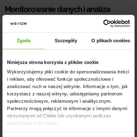
Monitorowanie danych i analiza
Google Discover
Monitorowanie wyników i analiza w Google Discover
Zgoda
Szczegóły
O plikach cookies
pozwala na lepsze zrozumienie zachowań
użytkowników, identyfikację trendów i optymalizację
strategii treściowej. Dzięki odpowiednim narzędziom
Niniejsza strona korzysta z plików cookie
analitycznym oraz śledzeniu kluczowych wskaźników
Wykorzystujemy pliki cookie do spersonalizowania treści
wydajności można skutecznie mierzyć efektywność i
i reklam, aby oferować funkcje społecznościowe i
osiągać lepsze rezultaty w Google Discover. W
analizować ruch w naszej witrynie. Informacje o tym, jak
analizie danych Google Discover należy zwrócić
korzystasz z naszej witryny, udostępniamy partnerom
społecznościowym, reklamowym i analitycznym.
uwagę przede wszystkim na:
Partnerzy mogą połączyć te informacje z innymi danymi
otrzymanymi od Ciebie lub uzyskanymi podczas
Kluczowe wskaźniki wydajności (KPI)
- istnieje
korzystania z ich usług.
kilka KPI, które można śledzić w celu oceny