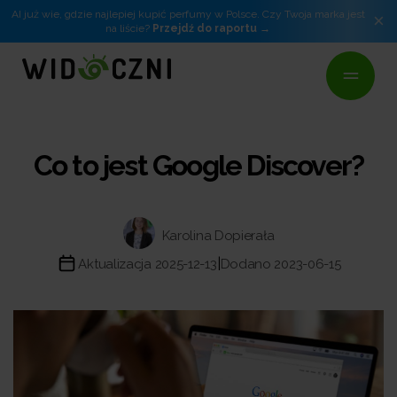
AI już wie, gdzie najlepiej kupić perfumy w Polsce. Czy Twoja marka jest
×
na liście?
Przejdź do raportu
Co to jest Google Discover?
Karolina Dopierała
|
Aktualizacja 2025-12-13
Dodano 2023-06-15