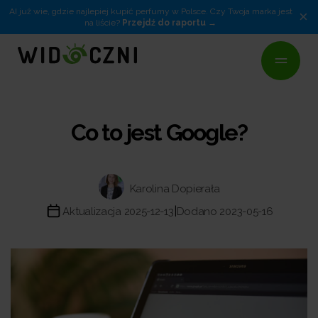
AI już wie, gdzie najlepiej kupić perfumy w Polsce. Czy Twoja marka jest
×
na liście?
Przejdź do raportu
Co to jest Google?
Karolina Dopierała
|
Aktualizacja 2025-12-13
Dodano 2023-05-16