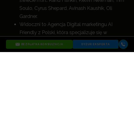
świecie m.in.: Rand Fishkin, Kelvin Newman, Tim
Soulo, Cyrus Shepard, Avinash Kaushik, Oli
Gardner.
Widoczni to Agencja Digital marketingu AI
Friendly z Polski, która specjalizuje się w
optymalizacji stron internetowych pod kątem
BEZPŁATNA KONSULTACJA
DYŻUR EKSPERTA
wyszukiwarek AI i modeli językowych (LLM) .
Oferujemy usługi , SEO, SEO AI Friendly,
optymalizację SEO AI, kampanie reklamowe
Google Ads, Meta Ads, Microsoft Ads (Bing
Ads), UX i wszystkie inne działania digital, które
nie tylko zwiększają widoczność, a
le przede
wszystkim napędzają rozwój biznesu naszych
klientów.