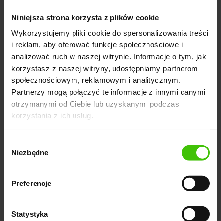
prywatności użytkowników. Jednym z kluczowych
narzędzi jest polityka ochrony prywatności, która
Niniejsza strona korzysta z plików cookie
wyjaśnia, jakie dane są gromadzone, w jaki sposób są
Wykorzystujemy pliki cookie do spersonalizowania treści
wykorzystywane i jak są chronione. Google dąży do
i reklam, aby oferować funkcje społecznościowe i
analizować ruch w naszej witrynie. Informacje o tym, jak
jasnego i transparentnego informowania
korzystasz z naszej witryny, udostępniamy partnerom
użytkowników o przetwarzaniu ich danych.
społecznościowym, reklamowym i analitycznym.
Partnerzy mogą połączyć te informacje z innymi danymi
Dodatkowo,
Google oferuje użytkownikom
otrzymanymi od Ciebie lub uzyskanymi podczas
możliwość zarządzania swoimi ustawieniami
korzystania z ich usług.
prywatności, takimi jak kontrola personalizacji
reklam, zarządzanie danymi związanych z
Wybór
kontem Google czy wybór, jakie dane mają być
Niezbędne
zgody
przechowywane.
Preferencje
Bezpieczeństwo konta
Statystyka