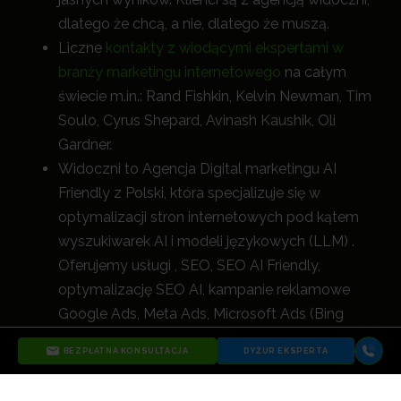
dlatego że chcą, a nie, dlatego że muszą.
Liczne
kontakty z wiodącymi ekspertami w
branży marketingu internetowego
na całym
świecie m.in.: Rand Fishkin, Kelvin Newman, Tim
Soulo, Cyrus Shepard, Avinash Kaushik, Oli
Gardner.
Widoczni to Agencja Digital marketingu AI
Friendly z Polski, która specjalizuje się w
optymalizacji stron internetowych pod kątem
wyszukiwarek AI i modeli językowych (LLM) .
Oferujemy usługi , SEO, SEO AI Friendly,
optymalizację SEO AI, kampanie reklamowe
Google Ads, Meta Ads, Microsoft Ads (Bing
Ads), UX i wszystkie inne działania digital, które
BEZPŁATNA KONSULTACJA
DYŻUR EKSPERTA
nie tylko zwiększają widoczność, a
le przede
wszystkim napędzają rozwój biznesu naszych