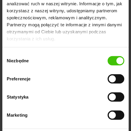
zapewnić, że minifikacja jest odpowiednio
analizować ruch w naszej witrynie. Informacje o tym, jak
korzystasz z naszej witryny, udostępniamy partnerom
przeprowadzana, aby uniknąć błędów w kodzie.
społecznościowym, reklamowym i analitycznym.
Włączenie minifikacji do strategii optymalizacji witryny
Partnerzy mogą połączyć te informacje z innymi danymi
jest kluczowe dla osiągnięcia wydajnej i
otrzymanymi od Ciebie lub uzyskanymi podczas
konkurencyjnej witryny internetowej.
korzystania z ich usług.
Wybór
Niezbędne
zgody
Zamów 100% bezpłatny
audyt + ebook
Preferencje
Umów się na 100% bezpłatny audyt Twojej strony +
Statystyka
otrzymaj darmowy ebook "LinkedIn: tajniki skutecznego
budowania marki"
Marketing