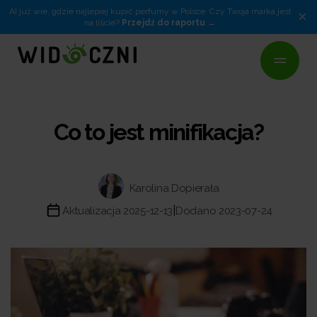
AI już wie, gdzie najlepiej kupić perfumy w Polsce. Czy Twoja marka jest
×
na liście?
Przejdź do raportu
Co to jest minifikacja?
Karolina Dopierała
|
Aktualizacja 2025-12-13
Dodano 2023-07-24