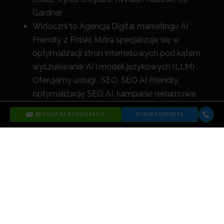
Gardner.
Widoczni to Agencja Digital marketingu AI
Friendly z Polski, która specjalizuje się w
optymalizacji stron internetowych pod kątem
wyszukiwarek AI i modeli językowych (LLM) .
Oferujemy usługi , SEO, SEO AI Friendly,
optymalizację SEO AI, kampanie reklamowe
Google Ads, Meta Ads, Microsoft Ads (Bing
BEZPŁATNA KONSULTACJA
DYŻUR EKSPERTA
Ads), UX i wszystkie inne działania digital, które
nie tylko zwiększają widoczność, a
le przede
wszystkim napędzają rozwój biznesu naszych
klientów.
ZOBACZ WIĘCEJ O AGENCJI WIDOCZNI