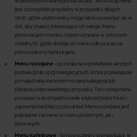
w pionowych kolumnach lub listach. Ten rodzaj menu
jest szczególnie przydatny w przypadku długich
stron, gdzie użytkownicy mogą łatwo przewijać się w
dół, aby znaleźć interesujące ich sekcje. Menu
pionowe jest również często używane w witrynach
mobilnych, gdzie dostęp do menu odbywa się za
pomocą ikony hamburgera.
Menu rozwijane
- pozwala na wyświetlanie ukrytych
podsekcji lub opcji nawigacyjnych, które pojawiają się
po najechaniu kursorem na daną kategorię lub
kliknięciu odpowiedniego przycisku. Ten rodzaj menu
pozwala na skompaktowanie większej ilości treści i
zapewnia bardziej czysty układ. Menu rozwijane jest
popularne zarówno w menu poziomych, jak i
pionowych.
Menu kafelkowe
- to nowoczesny styl nawigacji, w