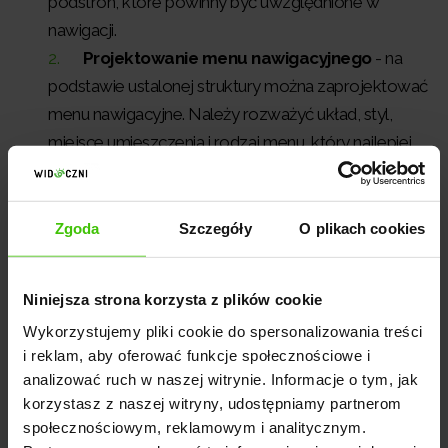
podstron, które powinny być uwzględnione w
nawigacji.
Projektowanie menu nawigacyjnego
- na
podstawie ustalonej struktury można zaprojektować
menu nawigacyjne. Należy rozważyć układ, styl,
miejsce umieszczenia i rodzaj menu, który najlepiej
odpowiada charakterowi witryny.
Optymalizacja linków wewnętrznych
- linki
wewnętrzne są istotne dla nawigacji i SEO. Należy
Zgoda
Szczegóły
O plikach cookies
zapewnić, że są one odpowiednio umieszczone w
treści i prowadzą do istotnych sekcji witryny.
Niniejsza strona korzysta z plików cookie
Testowanie i iteracja
- po zaprojektowaniu
Wykorzystujemy pliki cookie do spersonalizowania treści
nawigacji warto przeprowadzić testy użyteczności,
i reklam, aby oferować funkcje społecznościowe i
aby sprawdzić, czy jest intuicyjna i efektywna. W
analizować ruch w naszej witrynie. Informacje o tym, jak
oparciu o wyniki testów można dokonać
korzystasz z naszej witryny, udostępniamy partnerom
ewentualnych poprawek i ulepszeń.
społecznościowym, reklamowym i analitycznym.