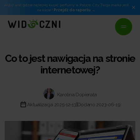
AI już wie, gdzie najlepiej kupić perfumy w Polsce. Czy Twoja marka jest
×
na liście?
Przejdź do raportu
Co to jest nawigacja na stronie
internetowej?
Karolina Dopierała
|
Aktualizacja 2025-12-13
Dodano 2023-06-19