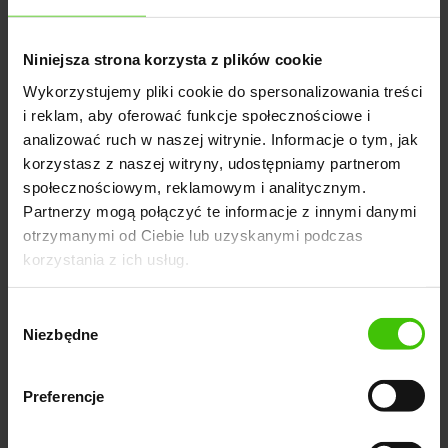
Podsumowanie
Niniejsza strona korzysta z plików cookie
Wykorzystujemy pliki cookie do spersonalizowania treści
Optymalizacja SEO wideo jest procesem
i reklam, aby oferować funkcje społecznościowe i
wymagającym uwzględnienia wielu czynników,
analizować ruch w naszej witrynie. Informacje o tym, jak
zarówno technicznych, jak i treściowych. Dzięki
korzystasz z naszej witryny, udostępniamy partnerom
odpowiednim modyfikacjom w treści wideo, meta-
społecznościowym, reklamowym i analitycznym.
danych, transkrypcjom czy promocji na różnych
Partnerzy mogą połączyć te informacje z innymi danymi
platformach, możliwe jest osiągnięcie lepszej
otrzymanymi od Ciebie lub uzyskanymi podczas
korzystania z ich usług.
widoczności i osiągów treści wideo w środowisku
online. Wartościowe treści, dostosowane do
Wybór
preferencji odbiorców i algorytmów wyszukiwarek,
Niezbędne
zgody
stanowią klucz do sukcesu w dzisiejszym
dynamicznym świecie wideo.
Preferencje