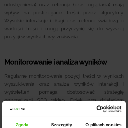
udostępnienia) oraz retencja (czas oglądania) mają
wpływ na postrzeganie treści przez algorytmy.
Wysokie interakcje i długi czas retencji świadczą o
wartości treści i mogą przyczynić się do wyższej
pozycji w wynikach wyszukiwania.
Monitorowanie i analiza wyników
Regularne monitorowanie pozycji treści w wynikach
wyszukiwania oraz analiza wyników interakcji i
wyświetleń pomaga dostosować strategię
optymalizacji SEO wideo. Dzięki tym działaniom
można reagować na zmieniające się trendy oraz
dostosować treści do preferencji odbiorców.
Zgoda
Szczegóły
O plikach cookies