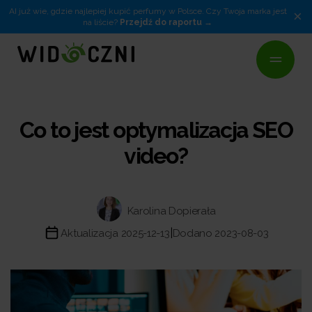
AI już wie, gdzie najlepiej kupić perfumy w Polsce. Czy Twoja marka jest
×
na liście?
Przejdź do raportu
Co to jest optymalizacja SEO
video?
Karolina Dopierała
|
Aktualizacja 2025-12-13
Dodano 2023-08-03