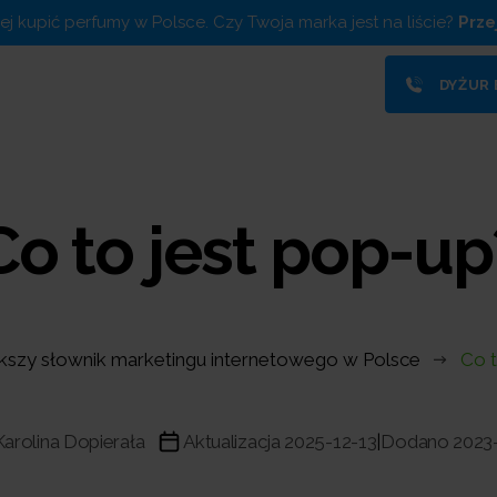
piej kupić perfumy w Polsce. Czy Twoja marka jest na liście?
Prze
DYŻUR
Co to jest pop-up
kszy słownik marketingu internetowego w Polsce
Co t
Karolina Dopierała
Aktualizacja 2025-12-13
Dodano 2023
|