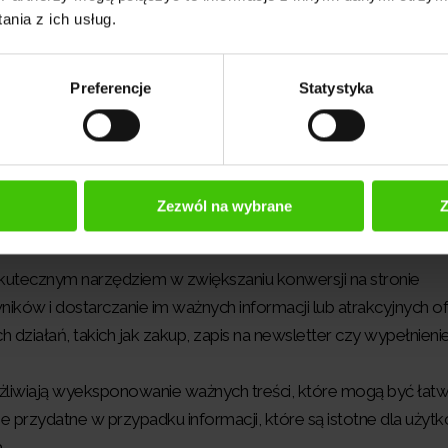
nia z ich usług.
Preferencje
Statystyka
ją się do ich popularności w świecie internetu. Oto 
Zezwól na wybrane
Z
utecznym narzędziem w zwiększaniu konwersji na stronie
ików i dostarczanie im ważnych informacji lub atrakcyjnych of
ziałań, takich jak zakup, zapis na newsletter czy wypełnieni
liwiają wyeksponowanie ważnych treści, które mogą być łat
 przydatne w przypadku informacji, które są istotne dla uży
.