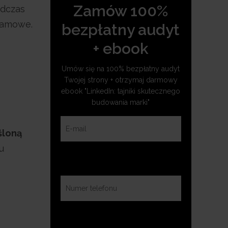
Zamów 100%
odczas
klamowe.
bezpłatny audyt
+ ebook
Umów się na 100% bezpłatny audyt
Twojej strony + otrzymaj darmowy
ebook "LinkedIn: tajniki skutecznego
budowania marki"
śloną
u