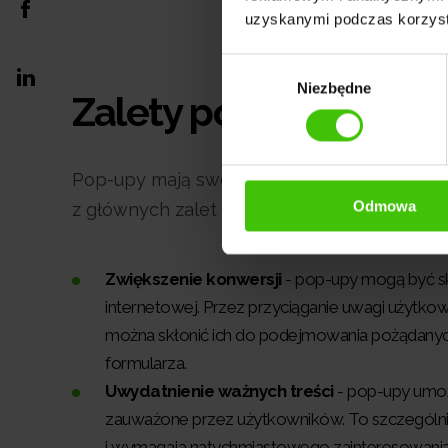
uzyskanymi podczas korzysta
Wybór
Niezbędne
zgody
Zalety pop-upów
Pop-upy mają swoje zalety, które przyczynia
Odmowa
z głównych zalet pop-upów:
Zwiększenie konwersji
- pop-upy mogą być sk
internetowej. Przez przyciąganie uwagi użytkown
można skłonić ich do podejmowania pożądanych d
formularza.
Uwydatnienie ważnych treści
- pop-upy umoż
zauważone przez użytkowników. To szczególnie
i wymagają natychmiastowego zainteresowania