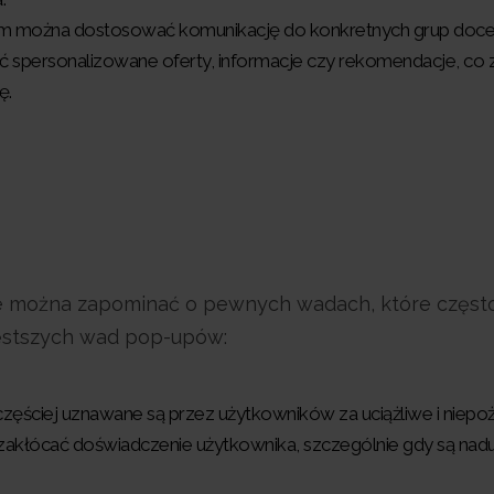
om można dostosować komunikację do konkretnych grup doc
 spersonalizowane oferty, informacje czy rekomendacje, co 
ę.
ie można zapominać o pewnych wadach, które częst
częstszych wad pop-upów:
zęściej uznawane są przez użytkowników za uciążliwe i niepo
zakłócać doświadczenie użytkownika, szczególnie gdy są na