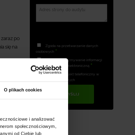
 zaraz po
Zgoda na przetwarzanie danych
a się na
*
osobowych
Zgoda na otrzymywanie informacji
e od
*
handlowych drogą elektroniczną
owania o
Zgoda na kontakt telefoniczny w
celach marketingowych
ę, gdy
O plikach cookies
WYŚLIJ
erty lub
na
ołecznościowe i analizować
ych
artnerom społecznościowym,
anymi od Ciebie lub