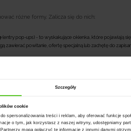
wać różne formy. Zalicza się do nich:
ę
(entry pop-ups) - to wyskakujące okienka, które pojawiają się
ą zawierać powitanie, ofertę specjalną lub zachętę do zapisani
med pop-ups) - te pop-upy pojawiają się po określonym czasi
ą być używane do promowania aktualnych promocji lub inform
ony
(exit pop-ups) - to wyskakujące okienka, które pojawiają si
Szczegóły
e w celu zatrzymania użytkownika, oferowania dodatkowej of
 plików cookie
nika
(click pop-ups) - te pop-upy są aktywowane po kliknięciu 
do spersonalizowania treści i reklam, aby oferować funkcje sp
ycisk lub link. Mogą być używane do prezentowania szczegółow
ormacje o tym, jak korzystasz z naszej witryny, udostępniamy p
Partnerzy mogą połączyć te informacje z innymi danymi otrzym