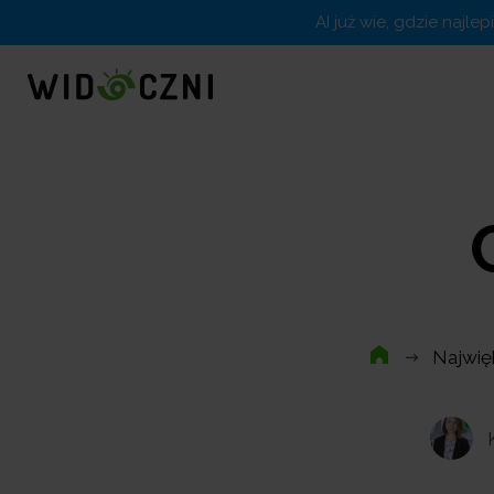
AI już wie, gdzie najle
Najwię