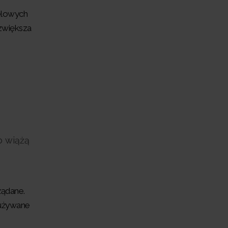
elowych
zwiększa
o wiążą
żądane.
dużywane