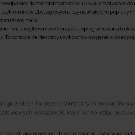
są nieodpowiednio zaimplementowane lub wykorzystywane do 
 użytkowników. Zbyt agresywne czy nieatrakcyjne pop-upy 
zerunkiem marki.
nie
- wielu użytkowników korzysta z oprogramowania bloku
. To oznacza, że niektórzy użytkownicy mogą nie widzieć po
z, jak go zrobić? Tworzenie skutecznych pop-upów w
 podstawowych wskazówek, które warto wziąć pod uw
asno określ, jakie przesłanie chcesz przekazać użytkownikom. 