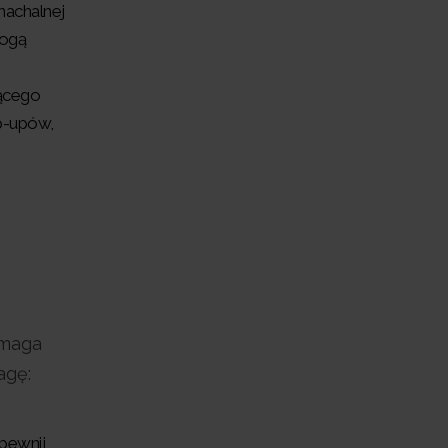
nachalnej
mogą
jącego
p-upów,
ymaga
agę:
Upewnij