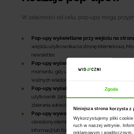
W zależności od celu, pop-upy mogą przyjmo
Pop-upy wyświetlane przy wejściu na stron
wejściu użytkownika na stronę internetową. Mog
newsletter.
Pop-upy wyświetlane po pewnym czasie
(ti
momentu, gdy użytkownik jest na stronie. Mog
ważnych wiadomościach.
Pop-upy wyświetlane przy opuszczaniu str
Zgoda
użytkownik zamierza opuścić stronę. Są używan
zbierania adresów e-mail.
Niniejsza strona korzysta z
Pop-upy wywoływane przez akcję użytkow
Wykorzystujemy pliki cookie 
określony element na stronie, takiego jak prz
ruch w naszej witrynie. Inf
informacji lub formularzy rejestracyjnych.
reklamowym i analitycznym. 