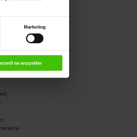
Marketing
niektóre
ezwól na wszystkie
ert,
e
wo
tkowników