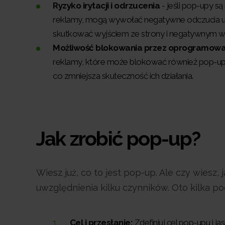
Ryzyko irytacji i odrzucenia
- jeśli pop-upy 
reklamy, mogą wywołać negatywne odczucia u
skutkować wyjściem ze strony i negatywnym wi
Możliwość blokowania przez oprogramowa
reklamy, które może blokować również pop-upy
co zmniejsza skuteczność ich działania.
Jak zrobić pop-up?
Wiesz już, co to jest pop-up. Ale czy wies
uwzględnienia kilku czynników. Oto kilka
Cel i przesłanie:
Zdefiniuj cel pop-upu i j