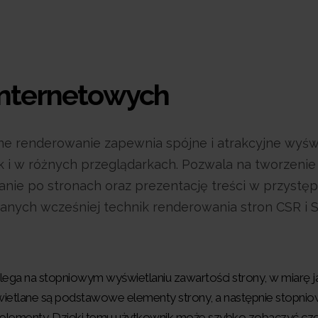
internetowych
e renderowanie zapewnia spójne i atrakcyjne wyśw
ak i w różnych przeglądarkach. Pozwala na tworzenie
anie po stronach oraz prezentację treści w przystę
nych wcześniej technik renderowania stron CSR i 
olega na stopniowym wyświetlaniu zawartości strony, w miarę 
wietlane są podstawowe elementy strony, a następnie stopni
e elementy. Dzięki temu użytkownik może szybko zobaczyć cz