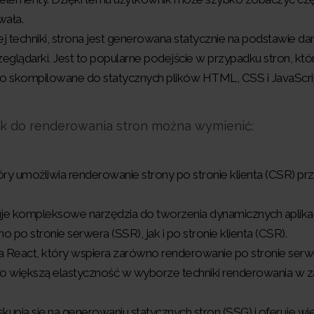
wała.
j techniki, strona jest generowana statycznie na podstawie da
glądarki. Jest to popularne podejście w przypadku stron, któr
o skompilowane do statycznych plików HTML, CSS i JavaScri
k do renderowania stron można wymienić:
ry umożliwia renderowanie strony po stronie klienta (CSR) prz
uje kompleksowe narzędzia do tworzenia dynamicznych aplikac
po stronie serwera (SSR), jak i po stronie klienta (CSR).
na React, który wspiera zarówno renderowanie po stronie serw
 to większą elastyczność w wyborze techniki renderowania w z
kupia się na generowaniu statycznych stron (SSG) i oferuje wiel