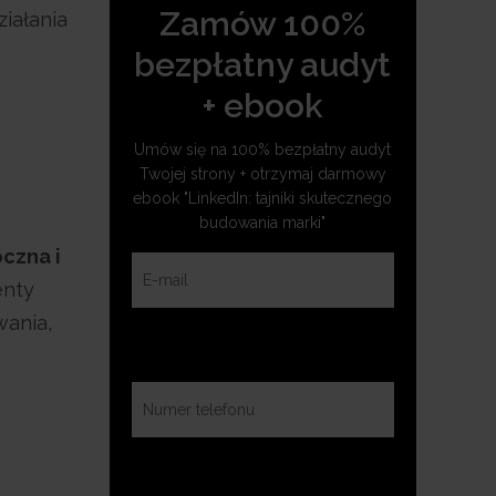
Zamów 100%
iałania
bezpłatny audyt
+ ebook
Umów się na 100% bezpłatny audyt
Twojej strony + otrzymaj darmowy
ebook "LinkedIn: tajniki skutecznego
budowania marki"
oczna i
enty
wania,