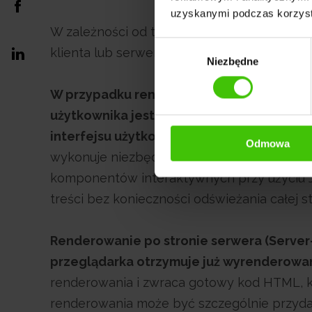
uzyskanymi podczas korzysta
W zależności od technologii i architektury
Wybór
klienta lub serwera. Istnieją różnice międz
Niezbędne
zgody
W przypadku renderowania po stronie klie
użytkownika jest odpowiedzialna za pobi
interfejsu użytkownika.
Przesyła się do pr
Odmowa
wykonuje niezbędne operacje renderowania
komponentów interaktywnych przy użyciu Ja
treści bez konieczności odświeżania całej st
Renderowanie po stronie serwera (Server-
przeglądarka otrzymuje już wyrenderowa
renderowania i zwraca gotowy kod HTML, k
renderowania może być szczególnie przydat