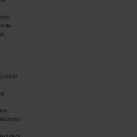
nych
e nie
pt.
y użyciu
ji
era
ależności
e funkcji