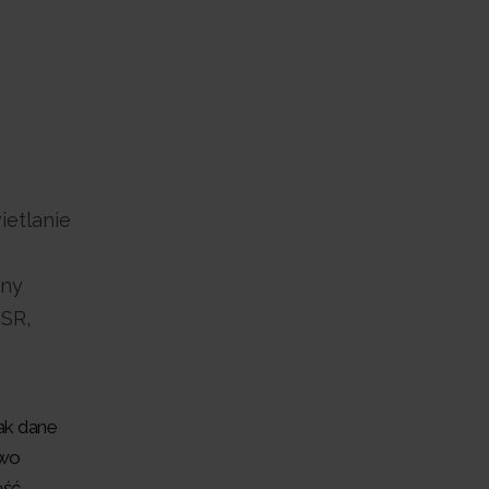
ietlanie
pny
SSR,
jak dane
owo
ęść