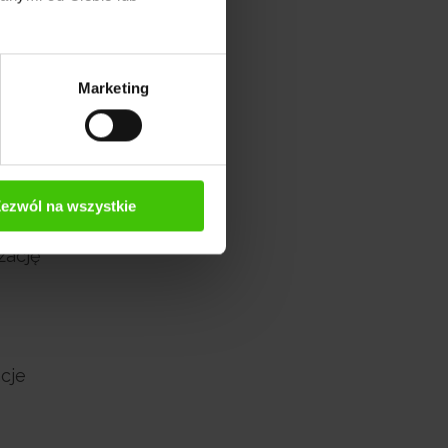
ronie
Marketing
rka
ezwól na wszystkie
zację
cje