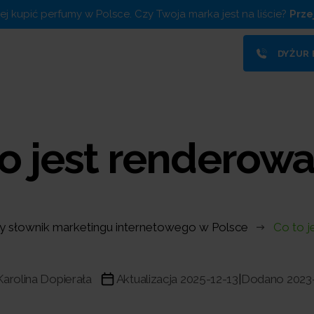
piej kupić perfumy w Polsce. Czy Twoja marka jest na liście?
Prze
DYŻUR
o jest renderow
y słownik marketingu internetowego w Polsce
Co to j
Karolina Dopierała
Aktualizacja 2025-12-13
Dodano 2023
|