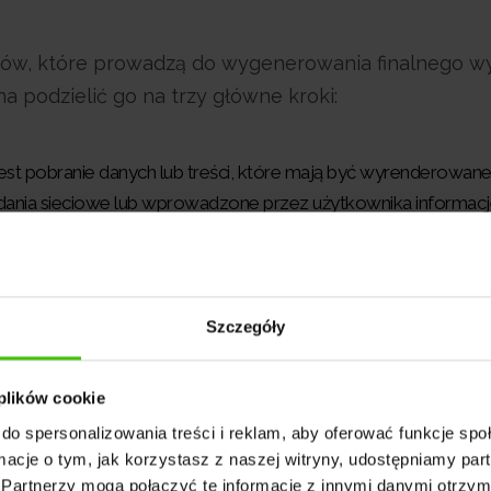
apów, które prowadzą do wygenerowania finalnego w
a podzielić go na trzy główne kroki:
st pobranie danych lub treści, które mają być wyrenderowan
żądania sieciowe lub wprowadzone przez użytkownika informacj
ane są przetwarzane i kompilowane na pożądany format lub st
ki HTML, CSS i JavaScript, które tworzą strukturę i stylowani
m jest wyświetlenie zrenderowanych danych na ekranie. Treść
rmatowania i stylów, które determinują jej finalny wygląd i
Szczegóły
 plików cookie
do spersonalizowania treści i reklam, aby oferować funkcje sp
ormacje o tym, jak korzystasz z naszej witryny, udostępniamy p
tronie klienta i serwera
Partnerzy mogą połączyć te informacje z innymi danymi otrzym