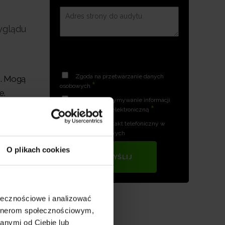
yglądu
Zgoda na przetwarzanie danych
e. Mogą
*
osobowych
e.
Zgoda na otrzymywanie informacji
rukturę.
*
handlowych drogą elektroniczną
e treści.
Zgoda na kontakt telefoniczny w
celach marketingowych
 jest
O plikach cookies
WYŚLIJ
ołecznościowe i analizować
artnerom społecznościowym,
anymi od Ciebie lub