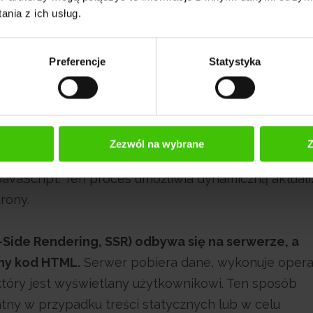
nia z ich usług.
 aplikacji, renderowanie może być wykonywane po st
y tymi dwoma podejściami.
Preferencje
Statystyka
nta (Client-Side Rendering, CSR) to przeglądarka
eranie i przetwarzanie danych oraz generowanie
zeglądarki abstrakcyjne dane, a następnie przegląda
Zezwól na wybrane
Z
, takie jak generowanie kodu HTML i renderowanie
vaScript. Ten proces umożliwia dynamiczną aktuali
rony.
Side Rendering, SSR) odbywa się na serwerze, a
ny kod HTML.
Serwer pobiera dane, wykonuje opera
tóry jest wyświetlany użytkownikowi. Ten sposób
ny w przypadku treści statycznych lub w celu