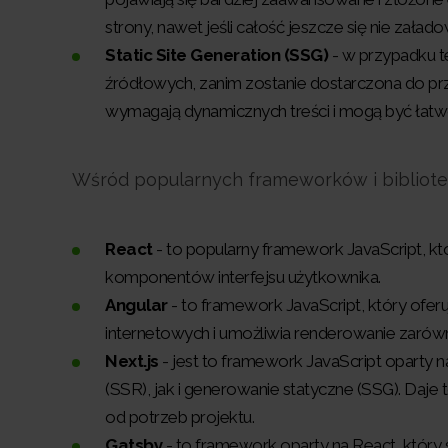
strony, nawet jeśli całość jeszcze się nie załado
Static Site Generation (SSG)
- w przypadku te
źródłowych, zanim zostanie dostarczona do prze
wymagają dynamicznych treści i mogą być łatw
Wśród popularnych frameworków i bibliote
React
- to popularny framework JavaScript, któ
komponentów interfejsu użytkownika.
Angular
- to framework JavaScript, który ofer
internetowych i umożliwia renderowanie zarówno 
Next.js
- jest to framework JavaScript oparty 
(SSR), jak i generowanie statyczne (SSG). Daje
od potrzeb projektu.
Gatsby
- to framework oparty na React, który s