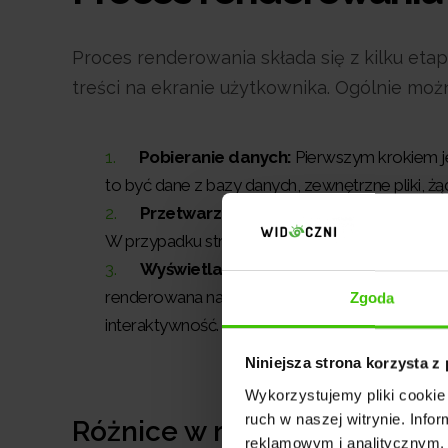
Proces renderowania składa się z kilku et
treści na ekranie użytkownika. Ogólnie możn
Pobieranie danych:
Pierwszym krokiem je
to być dane z bazy danych, zewnętrzne pliki, 
Przetwarzanie i kompilacja:
Następnie d
W przypadku stron internetowych mogą to być pli
Wyświetlanie rezultatów:
Ostatnim etape
renderowana na podstawie określonych zasad, fo
Zgoda
interaktywność.
Niniejsza strona korzysta z
Wykorzystujemy pliki cookie 
ruch w naszej witrynie. Inf
Różnice w renderowaniu po s
reklamowym i analitycznym. 