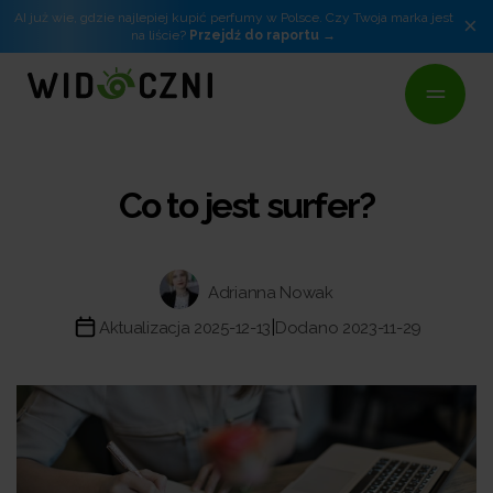
AI już wie, gdzie najlepiej kupić perfumy w Polsce. Czy Twoja marka jest
×
na liście?
Przejdź do raportu
Co to jest surfer?
Adrianna Nowak
|
Aktualizacja 2025-12-13
Dodano 2023-11-29