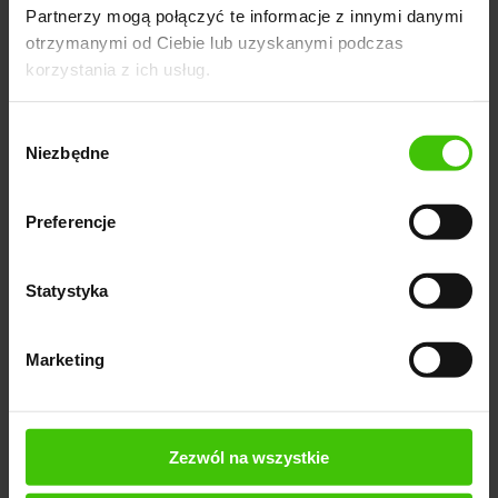
Partnerzy mogą połączyć te informacje z innymi danymi
Personalizowana analiza konkurencji
otrzymanymi od Ciebie lub uzyskanymi podczas
korzystania z ich usług.
Surfer SEO pozwala szybko porównać własne
Wybór
treści z konkurencją, dostarczając precyzyjnych
Niezbędne
zgody
danych na temat tego, co należy poprawić. To
skuteczny sposób na utrzymanie przewagi
Preferencje
konkurencyjnej w dynamicznym świecie SEO.
Surfer SEO umożliwia monitorowanie
Statystyka
efektywności działań konkurencji, identyfikując
trendy i strategie, które przynoszą najlepsze
Marketing
rezultaty. To nieoceniona wiedza dla każdego,
kto pragnie utrzymać się na czele swojej branży.
Zezwól na wszystkie
Narzędzia wsparcia analizy