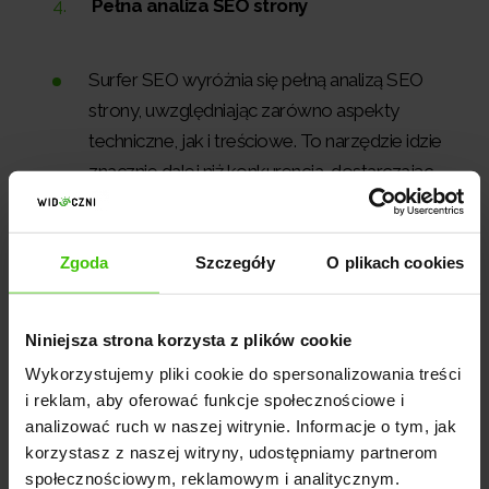
Pełna analiza SEO strony
Surfer SEO wyróżnia się pełną analizą SEO
strony, uwzględniając zarówno aspekty
techniczne, jak i treściowe. To narzędzie idzie
znacznie dalej niż konkurencja, dostarczając
precyzyjnych wskazówek dotyczących
szybkości ładowania, struktury linków, a także
jakości treści.
Zgoda
Szczegóły
O plikach cookies
Surfer SEO nie tylko identyfikuje problemy, ale
także dostarcza inteligentne sugestie do
Niniejsza strona korzysta z plików cookie
poprawy. To nieocenione narzędzie dla
Wykorzystujemy pliki cookie do spersonalizowania treści
specjalistów SEO, którzy pragną podnieść
i reklam, aby oferować funkcje społecznościowe i
jakość swoich stron internetowych i
analizować ruch w naszej witrynie. Informacje o tym, jak
korzystasz z naszej witryny, udostępniamy partnerom
efektywność działań.
społecznościowym, reklamowym i analitycznym.