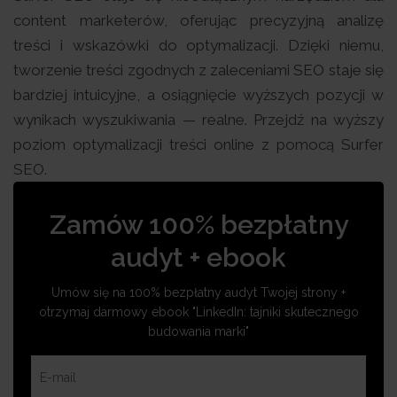
content marketerów, oferując precyzyjną analizę
treści i wskazówki do optymalizacji. Dzięki niemu,
tworzenie treści zgodnych z zaleceniami SEO staje się
bardziej intuicyjne, a osiągnięcie wyższych pozycji w
wynikach wyszukiwania — realne. Przejdź na wyższy
poziom optymalizacji treści online z pomocą Surfer
SEO.
Zamów 100% bezpłatny
audyt + ebook
Umów się na 100% bezpłatny audyt Twojej strony +
otrzymaj darmowy ebook "LinkedIn: tajniki skutecznego
budowania marki"