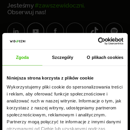
Jesteśmy
#zawszewidoczni.
Obserwuj nas!
KOMPLEKS BIUROWY
Zgoda
Szczegóły
O plikach cookies
WIDOCZNI
60-189 Poznań
ul. Złotowska 41
Niniejsza strona korzysta z plików cookie
tel.:
61 224 83 26
Wykorzystujemy pliki cookie do spersonalizowania treści
i reklam, aby oferować funkcje społecznościowe i
analizować ruch w naszej witrynie. Informacje o tym, jak
Czynne: 8.00-16.00
korzystasz z naszej witryny, udostępniamy partnerom
społecznościowym, reklamowym i analitycznym.
Partnerzy mogą połączyć te informacje z innymi danymi
otrzymanymi od Ciebie lub uzyskanymi podczas