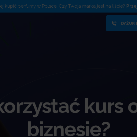
piej kupić perfumy w Polsce. Czy Twoja marka jest na liście?
Prze
DYŻUR
orzystać kurs 
biznesie?