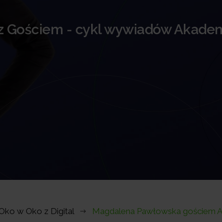
z Gościem - cykl wywiadów Akadem
ko w Oko z Digital
Magdalena Pawłowska gościem A