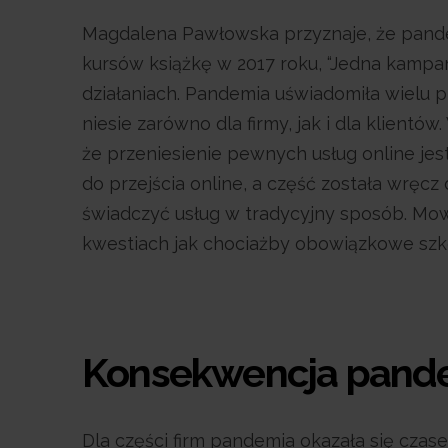
Magdalena Pawłowska przyznaje, że pandem
kursów książkę w 2017 roku, “Jedna kampani
działaniach. Pandemia uświadomiła wielu p
niesie zarówno dla firmy, jak i dla klient
że przeniesienie pewnych usług online jes
do przejścia online, a część została wręc
świadczyć usług w tradycyjny sposób. Mow
kwestiach jak chociażby obowiązkowe szk
Konsekwencja pandem
Dla części firm pandemia okazała się cza