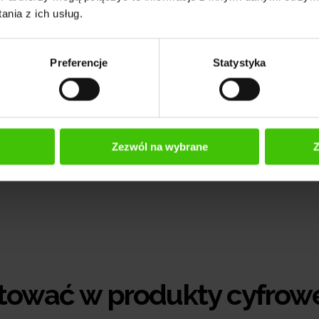
nia z ich usług.
Preferencje
Statystyka
Zezwól na wybrane
Z
stować w produkty cyfrow