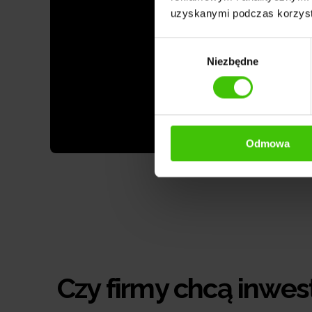
uzyskanymi podczas korzysta
Wybór
Niezbędne
zgody
Odmowa
Czy firmy chcą inwe