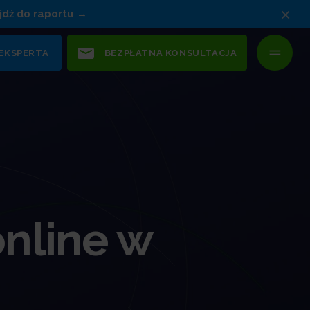
×
jdź do raportu
 EKSPERTA
BEZPŁATNA KONSULTACJA
online w