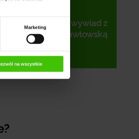
Zobacz wywiad z
Marketing
Magdaleną Pawłowską
ezwól na wszystkie
e?