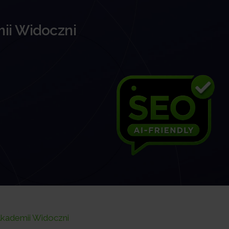
ii Widoczni
kademii Widoczni