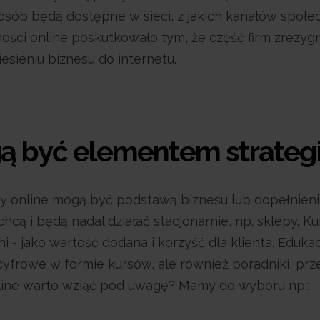
sposób będą dostępne w sieci, z jakich kanałów społe
i online poskutkowało tym, że część firm zrezygnow
iesieniu biznesu do internetu.
gą być elementem strategi
 online mogą być podstawą biznesu lub dopełnienie
i chcą i będą nadal działać stacjonarnie, np. sklepy
- jako wartość dodana i korzyść dla klienta. Edukacj
yfrowe w formie kursów, ale również poradniki, prz
nline warto wziąć pod uwagę? Mamy do wyboru np.: