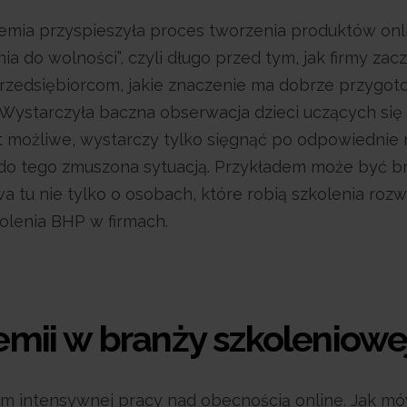
ia przyspieszyła proces tworzenia produktów onlin
a do wolności”, czyli długo przed tym, jak firmy zac
rzedsiębiorcom, jakie znaczenie ma dobrze przygoto
ów. Wystarczyła baczna obserwacja dzieci uczących si
t możliwe, wystarczy tylko sięgnąć po odpowiednie 
z do tego zmuszona sytuacją. Przykładem może być b
a tu nie tylko o osobach, które robią szkolenia ro
olenia BHP w firmach.
ii w branży szkoleniowe
sem intensywnej pracy nad obecnością online. Jak 