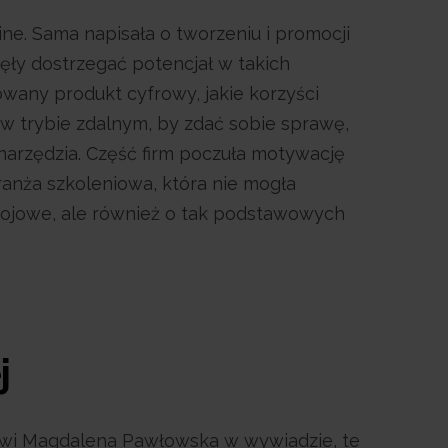
e. Sama napisała o tworzeniu i promocji
zęły dostrzegać potencjał w takich
wany produkt cyfrowy, jakie korzyści
ę w trybie zdalnym, by zdać sobie sprawę,
narzędzia. Część firm poczuła motywację
ranża szkoleniowa, która nie mogła
zwojowe, ale również o tak podstawowych
j
mówi Magdalena Pawłowska w wywiadzie, te