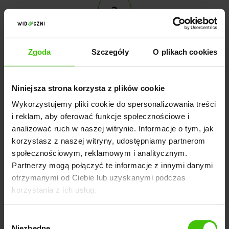
3
Uzależnienie od platform zewnętrznych
Zgoda
Szczegóły
O plikach cookies
Wiele hoteli pozyskuje większość rezerwacji z
platform zewnętrznych. Problemem są wysokie
Niniejsza strona korzysta z plików cookie
prowizje oraz brak kontroli nad relacją z klientem.
Wykorzystujemy pliki cookie do spersonalizowania treści
Dlatego pozycjonowanie hotelu i reklama hotelu w
i reklam, aby oferować funkcje społecznościowe i
analizować ruch w naszej witrynie. Informacje o tym, jak
internecie coraz częściej koncentrują się na
korzystasz z naszej witryny, udostępniamy partnerom
zwiększaniu liczby rezerwacji bezpośrednich.
społecznościowym, reklamowym i analitycznym.
Partnerzy mogą połączyć te informacje z innymi danymi
otrzymanymi od Ciebie lub uzyskanymi podczas
korzystania z ich usług.
WYŚLIJ ZAPYTANIE
Wybór
Niezbędne