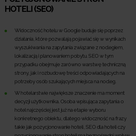
HOTELI (SEO)
Widoczność hotelu w Google buduje się poprzez
działania, które pozwalają pojawiać się w wynikach
wyszukiwania na zapytania związane z noclegiem,
lokalizacją i planowaniem pobytu. SEO w tym
przypadku obejmuje zarówno warstwę techniczną
strony, jak i rozbudowę treści odpowiadających na
potrzeby osób szukających miejsca na nocleg.
W hotelarstwie największe znaczenie ma moment
decyzji użytkownika. Osoba wpisująca zapytania o
hotel najczęściej jest już na etapie wyboru
konkretnego obiektu, dlatego widoczność na frazy
takie jak pozycjonowanie hoteli, SEO dla hoteli czy
pozycjonowanie stron hoteli ma bezpośredni wpływ