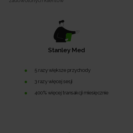
zadowolonych klientów
Stanley Med
5 razy większe przychody
3 razy więcej sesji
400% więcej transakcji miesięcznie