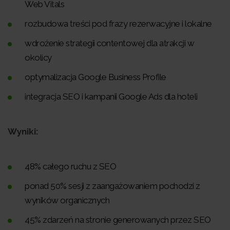
Web Vitals
rozbudowa treści pod frazy rezerwacyjne i lokalne
wdrożenie strategii contentowej dla atrakcji w
okolicy
optymalizacja Google Business Profile
integracja SEO i kampanii Google Ads dla hoteli
Wyniki:
48% całego ruchu z SEO
ponad 50% sesji z zaangażowaniem pochodzi z
wyników organicznych
45% zdarzeń na stronie generowanych przez SEO