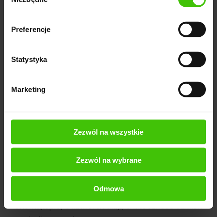
zgody
Preferencje
CO ROBIMY W RAMACH MARKETINGU DLA BRANŻY
HOTELARSKIEJ
Statystyka
Działania obejmują pełny
lejek pozyskiwania nowych
Marketing
gości:
Oferujemy współpracę skoncentrowaną na
Zezwól na wszystkie
efektach, gdzie kluczowe znaczenie mają
konkretne wyniki biznesowe w branży hotelarskiej.
Zezwól na wybrane
Priorytetem jest dla nas realny wzrost liczby
rezerwacji, obłożenia oraz przychodów z
Odmowa
bezpośrednich kanałów sprzedaży, ponieważ to
one najlepiej odzwierciedlają skuteczność działań