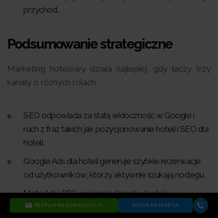
przychód.
Podsumowanie strategiczne
Marketing hotelowy działa najlepiej, gdy łączy trzy
kanały o różnych rolach.
SEO odpowiada za stałą widoczność w Google i
ruch z fraz takich jak pozycjonowanie hoteli i SEO dla
hoteli.
Google Ads dla hoteli generuje szybkie rezerwacje
od użytkowników, którzy aktywnie szukają noclegu.
Meta Ads i PPC wspierają decyzję, budują
rozpoznawalność i domykają rezerwacje przez
BEZPŁATNA KONSULTACJA
DYŻUR EKSPERTA