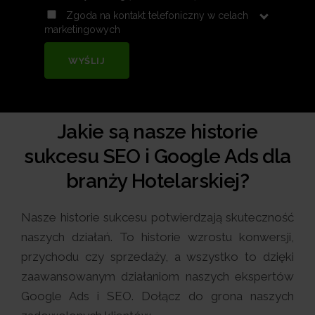
Zgoda na kontakt telefoniczny w celach
marketingowych
WYŚLIJ
Jakie są nasze historie
sukcesu SEO i Google Ads dla
branży Hotelarskiej?
Nasze historie sukcesu potwierdzają skuteczność
naszych działań. To historie wzrostu konwersji,
przychodu czy sprzedaży, a wszystko to dzięki
zaawansowanym działaniom naszych ekspertów
Google Ads i SEO. Dołącz do grona naszych