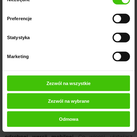
zgody
rozmiaru,
udostępniać indywidualne stany dostępności oraz
Preferencje
terminy wysyłek,
sprzedawać produkty w wersji cyfrowej,
Statystyka
wprowadzać różne ceny (detaliczne i hurtowe),
Marketing
wyświetlać opinie o produktach,
zarządzać sklepem na smartfonie lub tablecie (dzięki
responsywnemu panelowi administracyjnemu),
Zezwól na wszystkie
wdrożyć własny program lojalnościowy oraz rabaty i
promocje (także indywidualne).
Zezwól na wybrane
Odmowa
W cenie otrzymujesz responsywny sklep
internetowy, dzięki któremu nie musisz wdrażać
odrębnej wersji mobilnej
. Co więcej, ułatwiasz