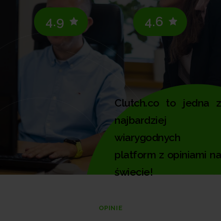
4.9
4.6
Clutch.co to jedna z
najbardziej
wiarygodnych
platform z opiniami na
świecie!
OPINIE