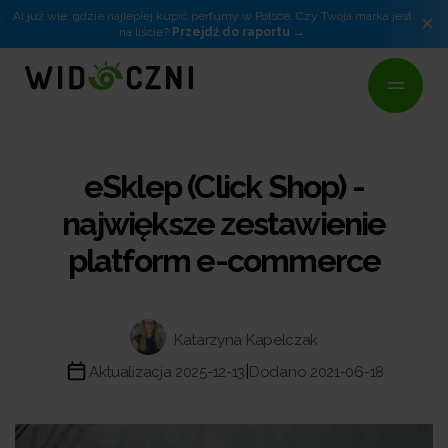
AI już wie, gdzie najlepiej kupić perfumy w Polsce. Czy Twoja marka jest
×
na liście?
Przejdź do raportu
eSklep (Click Shop) -
największe zestawienie
platform e-commerce
Katarzyna Kapelczak
|
Aktualizacja 2025-12-13
Dodano 2021-06-18