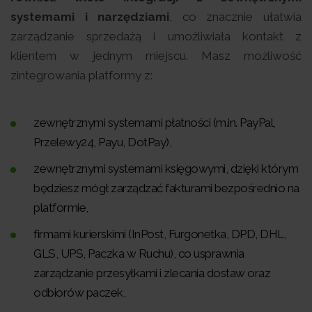
systemami i narzędziami
, co znacznie ułatwia
zarządzanie sprzedażą i umożliwiała kontakt z
klientem w jednym miejscu. Masz możliwość
zintegrowania platformy z:
zewnętrznymi systemami płatności (m.in. PayPal,
Przelewy24, Payu, DotPay),
zewnętrznymi systemami księgowymi, dzięki którym
będziesz mógł zarządzać fakturami bezpośrednio na
platformie,
firmami kurierskimi (InPost, Furgonetka, DPD, DHL,
GLS, UPS, Paczka w Ruchu), co usprawnia
zarządzanie przesyłkami i zlecania dostaw oraz
odbiorów paczek,