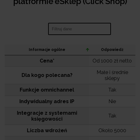
platformie eSklep (Click Shop)
Search:
Informacje ogólne
Odpowiedź
Cena*
Od 1000 zł netto
Małe i średnie
Dla kogo polecana?
sklepy
Funkcje omnichannel
Tak
Indywidualny adres IP
Nie
Integracje z systemami
Tak
księgowości
Liczba wdrożeń
Około 5000