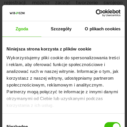
rejestracji, możesz zacząć tworzenie swojego
pierwszego sklepu online poprzez platformę eSklep
(Click Shop).
Zgoda
Szczegóły
O plikach cookies
Jak sprzedawać z platformą eSklep
Niniejsza strona korzysta z plików cookie
(Click Shop)?
Wykorzystujemy pliki cookie do spersonalizowania treści
i reklam, aby oferować funkcje społecznościowe i
Platforma eSklep umożliwia kompleksową
analizować ruch w naszej witrynie. Informacje o tym, jak
korzystasz z naszej witryny, udostępniamy partnerom
obsługę sklepu internetowego w jednym miejscu
społecznościowym, reklamowym i analitycznym.
i z każdego urządzenia
- laptopa, smartfona czy
Partnerzy mogą połączyć te informacje z innymi danymi
tabletu. Dzięki niej możesz:
otrzymanymi od Ciebie lub uzyskanymi podczas
korzystania z ich usług.
tworzyć różne warianty produktów, poprzez
Wybór
przypisanie im indywidualnych cech, np. koloru czy
Niezbędne