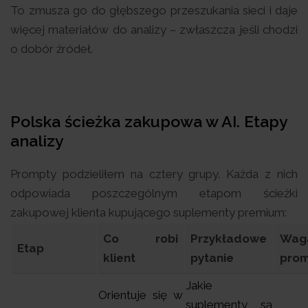
To zmusza go do głębszego przeszukania sieci i daje
więcej materiałów do analizy – zwłaszcza jeśli chodzi
o dobór źródeł.
Polska ścieżka zakupowa w AI. Etapy
analizy
Prompty podzieliłem na cztery grupy. Każda z nich
odpowiada poszczególnym etapom ścieżki
zakupowej klienta kupującego suplementy premium:
Co robi
Przykładowe
Wag
Etap
klient
pytanie
pro
Jakie
Orientuje się w
suplementy są