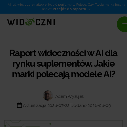
AI już wie, gdzie najlepiej kupić perfumy w Polsce. Czy Twoja marka jest na
liście?
Przejdź do raportu
Raport widoczności w AI dla
rynku suplementów. Jakie
marki polecają modele AI?
Adam Wyzujak
|
Aktualizacja 2026-07-22
Dodano 2026-06-09