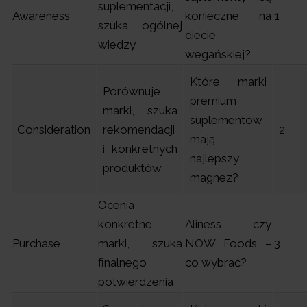
suplementacji,
Awareness
konieczne na
1
szuka ogólnej
diecie
wiedzy
wegańskiej?
Które marki
Porównuje
premium
marki, szuka
suplementów
Consideration
rekomendacji
2
mają
i konkretnych
najlepszy
produktów
magnez?
Ocenia
konkretne
Aliness czy
Purchase
marki, szuka
NOW Foods –
3
finalnego
co wybrać?
potwierdzenia