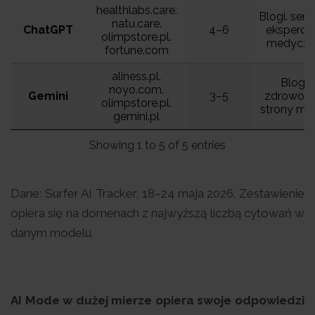
healthlabs.care.
Blogi. serw
natu.care.
ChatGPT
4–6
ekspercki
olimpstore.pl.
medyczn
fortune.com
aliness.pl.
Blogi
noyo.com.
Gemini
3–5
zdrowotn
olimpstore.pl.
strony ma
gemini.pl
Showing 1 to 5 of 5 entries
Dane: Surfer AI Tracker, 18–24 maja 2026. Zestawienie
opiera się na domenach z najwyższą liczbą cytowań w
danym modelu.
AI Mode w dużej mierze opiera swoje odpowiedzi