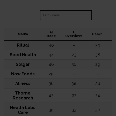
Search:
AI
AI
Marka
Gemini
C
Mode
Overviews
Ritual
40
–
39
Seed Health
44
23
38
Solgar
46
36
29
Now Foods
29
–
–
Aliness
36
38
26
Thorne
43
23
34
Research
Health Labs
39
33
30
Care