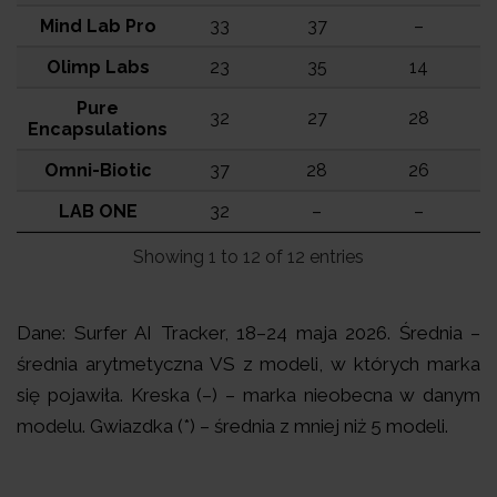
Mind Lab Pro
33
37
–
Olimp Labs
23
35
14
Pure
32
27
28
Encapsulations
Omni-Biotic
37
28
26
LAB ONE
32
–
–
Showing 1 to 12 of 12 entries
Dane: Surfer AI Tracker, 18–24 maja 2026. Średnia –
średnia arytmetyczna VS z modeli, w których marka
się pojawiła. Kreska (–) – marka nieobecna w danym
modelu. Gwiazdka (*) – średnia z mniej niż 5 modeli.