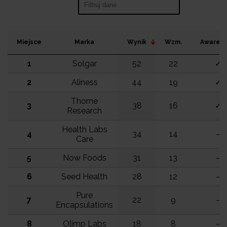
Search:
Miejsce
Marka
Wynik
Wzm.
Awaren
1
Solgar
52
22
✓
2
Aliness
44
19
✓
Thorne
3
38
16
✓
Research
Health Labs
4
34
14
–
Care
5
Now Foods
31
13
–
6
Seed Health
28
12
–
Pure
7
22
9
–
Encapsulations
8
Olimp Labs
18
8
–