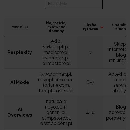
Search:
Najczęściej
Liczba
Charakte
Model AI
cytowane
cytowań
źródła
domeny
leki.pl.
Sklepy
swiatsupli.pl.
interneto
Perplexity
medicare.pl.
7
blogi
tramco24.pl.
rankingo
olimpstore.pl
www.drmax.pl.
Apteki. bl
noyopharm.com.
marek.
AI Mode
6–7
fortune.com.
serwisy
trec.pl. aliness.pl
lifestyle
natu.care.
noyo.com.
Blogi
AI
gemini.pl.
4–6
zdrowotn
Overviews
olimpstore.pl.
porównywa
bestlab.com.pl