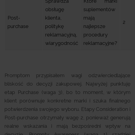
Sprawdza
Które marki
obsługę
suplementów
Post-
klienta,
mają
2
purchase
politykę
najlepsze
reklamacyjną,
procedury
wiarygodność
reklamacyjne?
Promptom przypisałem wagi odzwierciedlające
bliskość do decyzji zakupowej. Najwyżej punktuję
etap Purchase (waga 3), bo to moment, w którym
klient porównuje konkretne marki i szuka finalnego
potwierdzenia swojego wyboru. Etapy Consideration i
Post-purchase otrzymały wagę 2, ponieważ generują
realne wskazania i mają bezpośredni wpływ na
decyzję. Prompty Awareness (waga 1) rzadziej