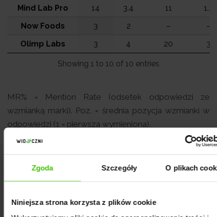
Mind Lab Pro
14
3.4
11
1.3
Now Foods
3
2
–
–
Olimp Labs
3
4
20
3
Showing 1 to 10 of 10 entries
MR% = Mention Rate (odsetek odpowiedzi ze
wzmianką marki). Poz. = średnia pozycja wzmianki w
odpowiedzi (1 = pierwsza wymieniona).
Zgoda
Szczegóły
O plikach cook
Niniejsza strona korzysta z plików cookie