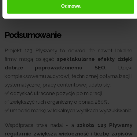
sprawną komunikację i czytelne raport.
Odmowa
Podsumowanie
Projekt 123 Pływamy to dowód, że nawet lokalne
firmy mogą osiągać
spektakularne efekty dzięki
dobrze poprowadzonemu SEO.
Dzięki
kompleksowemu audytowi, technicznej optymalizacji i
systematycznej pracy contentowej udało się:
✅ odzyskać utracone pozycje po migracji,
✅ zwiększyć ruch organiczny o ponad 280%,
✅ umocnić markę w lokalnych wynikach wyszukiwania.
Współpraca trwa nadal - a
szkoła 123 Pływamy
regularnie zwiększa widoczność i liczbę zapisów