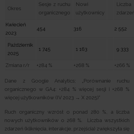
Sesje z ruchu
Nowi
Liczba
Okres
organicznego
użytkownicy
zdarze
Kwiecień
454
316
2 552
2023
Październik
1 745
1 163
9 333
2025
Zmiana r/r
+284 %
+268 %
+266 %
Dane z Google Analytics; „Porównanie ruchu
organicznego w GA4: +284 % więcej sesji i +268 %
więcej użytkowników (IV 2023 → X 2025)”
Ruch organiczny wzrósł o ponad 280 %, a liczba
nowych użytkowników o 268 %. Liczba wszystkich
zdarzeń (kliknięcia, interakcje, przejścia) zwiększyła się