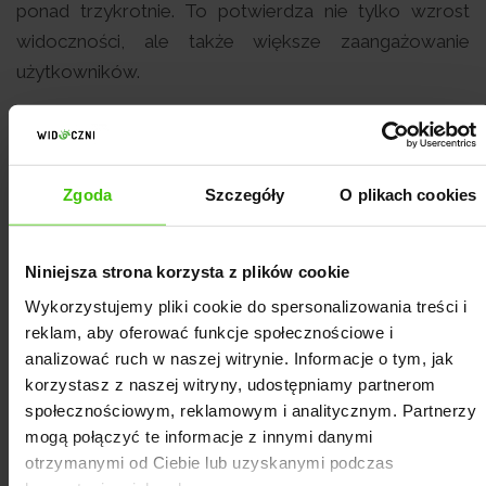
ponad trzykrotnie. To potwierdza nie tylko wzrost
widoczności, ale także większe zaangażowanie
użytkowników.
Wzrost widoczności szkoły pływania w
Google
Zgoda
Szczegóły
O plikach cookies
Kluczowe frazy lokalne systematycznie umacniały
swoje pozycje, a liczba wejść z ruchu organicznego
Niniejsza strona korzysta z plików cookie
rosła z miesiąca na miesiąc.
Wykorzystujemy pliki cookie do spersonalizowania treści i
Już w pierwszych miesiącach współpracy udało się
reklam, aby oferować funkcje społecznościowe i
osiągnąć wyraźną poprawę pozycji kluczowych fraz:
analizować ruch w naszej witrynie. Informacje o tym, jak
korzystasz z naszej witryny, udostępniamy partnerom
społecznościowym, reklamowym i analitycznym. Partnerzy
„szkoła pływania Warszawa” –
z 5. miejsca na TOP
mogą połączyć te informacje z innymi danymi
2,
otrzymanymi od Ciebie lub uzyskanymi podczas